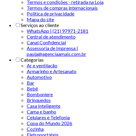
Termos e condições - retirada na Loja
Termos de compras internacionais
Politica de privacidade
Mapa do site
Serviços ao cliente
WhatsApp | (21) 97971-2181
Central de atendimento
Canal Confidencial
Assessoria de Imprensa |
paula@agenciaamais.com.br
Categorias
Ar e ventilação
Armarinho e Artesanato
Automotivo
Bar
Bebê
Bomboniere
Brinquedos
Casa Inteligente
Cama e banho
Celulares e Telefonia
Copa do Mundo 2026
Cozinha
Eletroportáteis