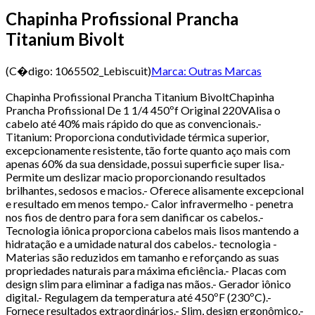
Chapinha Profissional Prancha
Titanium Bivolt
(C�digo:
1065502_Lebiscuit
)
Marca:
Outras Marcas
Chapinha Profissional Prancha Titanium BivoltChapinha
Prancha Profissional De 1 1/4 450ºf Original 220VAlisa o
cabelo até 40% mais rápido do que as convencionais.-
Titanium: Proporciona condutividade térmica superior,
excepcionamente resistente, tão forte quanto aço mais com
apenas 60% da sua densidade, possui superficie super lisa.-
Permite um deslizar macio proporcionando resultados
brilhantes, sedosos e macios.- Oferece alisamente excepcional
e resultado em menos tempo.- Calor infravermelho - penetra
nos fios de dentro para fora sem danificar os cabelos.-
Tecnologia iônica proporciona cabelos mais lisos mantendo a
hidratação e a umidade natural dos cabelos.- tecnologia -
Materias são reduzidos em tamanho e reforçando as suas
propriedades naturais para máxima eficiência.- Placas com
design slim para eliminar a fadiga nas mãos.- Gerador iônico
digital.- Regulagem da temperatura até 450ºF (230ºC).-
Fornece resultados extraordinários.- Slim, design ergonômico.-