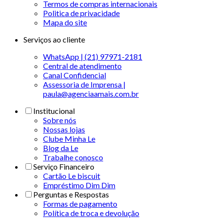
Termos de compras internacionais
Politica de privacidade
Mapa do site
Serviços ao cliente
WhatsApp | (21) 97971-2181
Central de atendimento
Canal Confidencial
Assessoria de Imprensa |
paula@agenciaamais.com.br
Institucional
Sobre nós
Nossas lojas
Clube Minha Le
Blog da Le
Trabalhe conosco
Serviço Financeiro
Cartão Le biscuit
Empréstimo Dim Dim
Perguntas e Respostas
Formas de pagamento
Política de troca e devolução