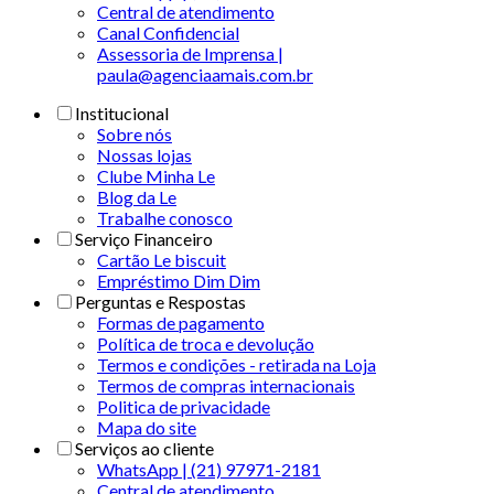
Central de atendimento
Canal Confidencial
Assessoria de Imprensa |
paula@agenciaamais.com.br
Institucional
Sobre nós
Nossas lojas
Clube Minha Le
Blog da Le
Trabalhe conosco
Serviço Financeiro
Cartão Le biscuit
Empréstimo Dim Dim
Perguntas e Respostas
Formas de pagamento
Política de troca e devolução
Termos e condições - retirada na Loja
Termos de compras internacionais
Politica de privacidade
Mapa do site
Serviços ao cliente
WhatsApp | (21) 97971-2181
Central de atendimento