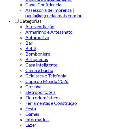
Canal Confidencial
Assessoria de Imprensa |
paula@agenciaamais.com.br
Categorias
Ar e ventilação
Armarinho e Artesanato
Automotivo
Bar
Bebê
Bomboniere
Brinquedos
Casa Inteligente
Cama e banho
Celulares e Telefonia
Copa do Mundo 2026
Cozinha
Eletroportáteis
Eletrodomésticos
Ferramentas e Construção
Festa
Games
Informática
Lazer