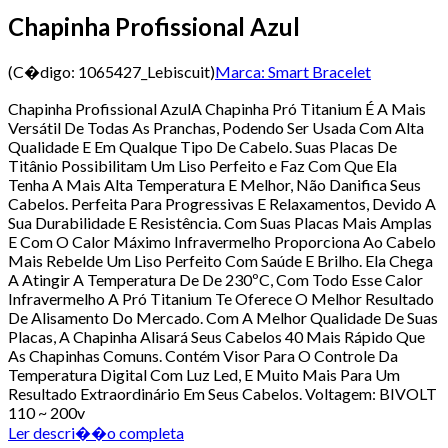
Chapinha Profissional Azul
(C�digo:
1065427_Lebiscuit
)
Marca:
Smart Bracelet
Chapinha Profissional AzulA Chapinha Pró Titanium É A Mais
Versátil De Todas As Pranchas, Podendo Ser Usada Com Alta
Qualidade E Em Qualque Tipo De Cabelo. Suas Placas De
Titânio Possibilitam Um Liso Perfeito e Faz Com Que Ela
Tenha A Mais Alta Temperatura E Melhor, Não Danifica Seus
Cabelos. Perfeita Para Progressivas E Relaxamentos, Devido A
Sua Durabilidade E Resistência. Com Suas Placas Mais Amplas
E Com O Calor Máximo Infravermelho Proporciona Ao Cabelo
Mais Rebelde Um Liso Perfeito Com Saúde E Brilho. Ela Chega
A Atingir A Temperatura De De 230ºC, Com Todo Esse Calor
Infravermelho A Pró Titanium Te Oferece O Melhor Resultado
De Alisamento Do Mercado. Com A Melhor Qualidade De Suas
Placas, A Chapinha Alisará Seus Cabelos 40 Mais Rápido Que
As Chapinhas Comuns. Contém Visor Para O Controle Da
Temperatura Digital Com Luz Led, E Muito Mais Para Um
Resultado Extraordinário Em Seus Cabelos. Voltagem: BIVOLT
110 ~ 200v
Ler descri��o completa