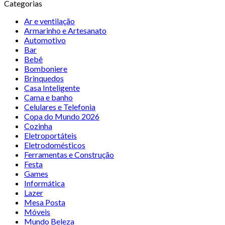
Categorias
Ar e ventilação
Armarinho e Artesanato
Automotivo
Bar
Bebê
Bomboniere
Brinquedos
Casa Inteligente
Cama e banho
Celulares e Telefonia
Copa do Mundo 2026
Cozinha
Eletroportáteis
Eletrodomésticos
Ferramentas e Construção
Festa
Games
Informática
Lazer
Mesa Posta
Móveis
Mundo Beleza