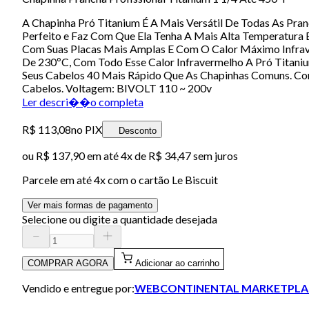
A Chapinha Pró Titanium É A Mais Versátil De Todas As Pra
Perfeito e Faz Com Que Ela Tenha A Mais Alta Temperatura E
Com Suas Placas Mais Amplas E Com O Calor Máximo Infrave
De 230ºC, Com Todo Esse Calor Infravermelho A Pró Titani
Seus Cabelos 40 Mais Rápido Que As Chapinhas Comuns. Con
Cabelos. Voltagem: BIVOLT 110 ~ 200v
Ler descri��o completa
R$ 113,08
no PIX
Desconto
ou
R$ 137,90
em até
4x de R$ 34,47 sem juros
Parcele em até
4
x com o cartão
Le Biscuit
Ver mais formas de pagamento
Selecione ou digite a quantidade desejada
COMPRAR AGORA
Adicionar ao carrinho
Vendido e entregue por:
WEBCONTINENTAL MARKETPLA