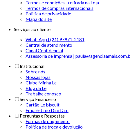
Termos e condições - retirada na Loja
Termos de compras internacionais
Politica de privacidade
Mapa do site
Serviços ao cliente
WhatsApp | (21) 97971-2181
Central de atendimento
Canal Confidencial
Assessoria de Imprensa | paula@agenciaamais.com.
Institucional
Sobre nós
Nossas lojas
Clube Minha Le
Blog da Le
Trabalhe conosco
Serviço Financeiro
Cartão Le biscuit
Empréstimo Dim Dim
Perguntas e Respostas
Formas de pagamento
Política de troca e devolução