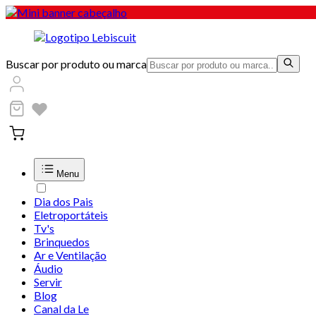
Buscar por produto ou marca
Menu
Dia dos Pais
Eletroportáteis
Tv's
Brinquedos
Ar e Ventilação
Áudio
Servir
Blog
Canal da Le