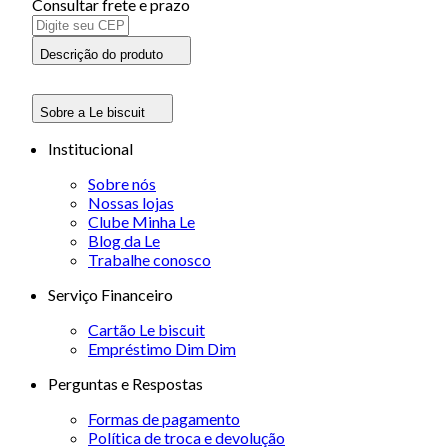
Consultar frete e prazo
Descrição do produto
Sobre a Le biscuit
Institucional
Sobre nós
Nossas lojas
Clube Minha Le
Blog da Le
Trabalhe conosco
Serviço Financeiro
Cartão Le biscuit
Empréstimo Dim Dim
Perguntas e Respostas
Formas de pagamento
Política de troca e devolução