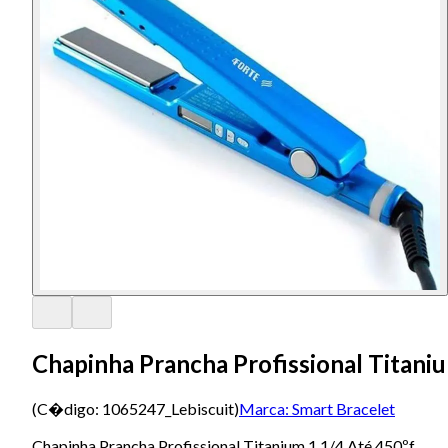
Chapinha Prancha Profissional Titaniu
(C�digo:
1065247_Lebiscuit
)
Marca:
Smart Bracelet
Chapinha Prancha Profissional Titanium 1 1/4 Até 450ºf