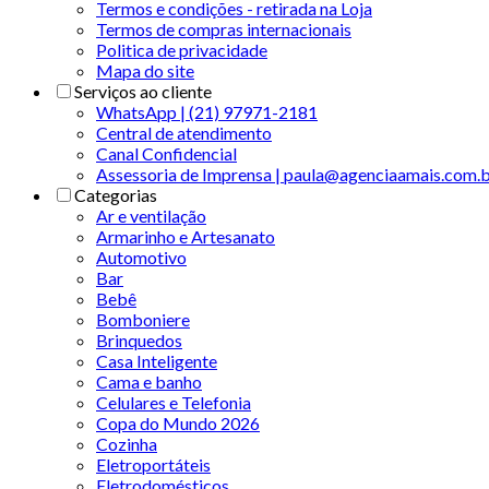
Termos e condições - retirada na Loja
Termos de compras internacionais
Politica de privacidade
Mapa do site
Serviços ao cliente
WhatsApp | (21) 97971-2181
Central de atendimento
Canal Confidencial
Assessoria de Imprensa | paula@agenciaamais.com.
Categorias
Ar e ventilação
Armarinho e Artesanato
Automotivo
Bar
Bebê
Bomboniere
Brinquedos
Casa Inteligente
Cama e banho
Celulares e Telefonia
Copa do Mundo 2026
Cozinha
Eletroportáteis
Eletrodomésticos