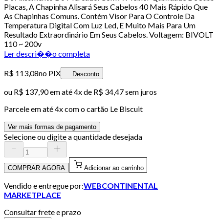
Placas, A Chapinha Alisará Seus Cabelos 40 Mais Rápido Que
As Chapinhas Comuns. Contém Visor Para O Controle Da
Temperatura Digital Com Luz Led, E Muito Mais Para Um
Resultado Extraordinário Em Seus Cabelos. Voltagem: BIVOLT
110 ~ 200v
Ler descri��o completa
R$ 113,08
no PIX
Desconto
ou
R$ 137,90
em até
4x de R$ 34,47 sem juros
Parcele em até
4
x com o cartão
Le Biscuit
Ver mais formas de pagamento
Selecione ou digite a quantidade desejada
COMPRAR AGORA
Adicionar ao carrinho
Vendido e entregue por:
WEBCONTINENTAL
MARKETPLACE
Consultar frete e prazo