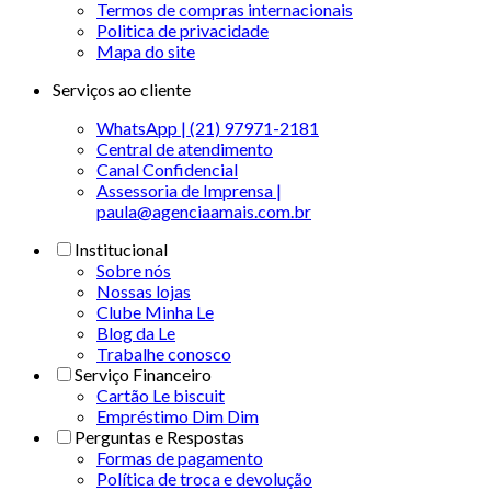
Termos de compras internacionais
Politica de privacidade
Mapa do site
Serviços ao cliente
WhatsApp | (21) 97971-2181
Central de atendimento
Canal Confidencial
Assessoria de Imprensa |
paula@agenciaamais.com.br
Institucional
Sobre nós
Nossas lojas
Clube Minha Le
Blog da Le
Trabalhe conosco
Serviço Financeiro
Cartão Le biscuit
Empréstimo Dim Dim
Perguntas e Respostas
Formas de pagamento
Política de troca e devolução