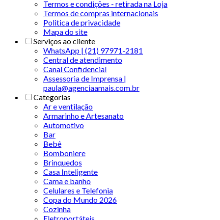
Termos e condições - retirada na Loja
Termos de compras internacionais
Politica de privacidade
Mapa do site
Serviços ao cliente
WhatsApp | (21) 97971-2181
Central de atendimento
Canal Confidencial
Assessoria de Imprensa |
paula@agenciaamais.com.br
Categorias
Ar e ventilação
Armarinho e Artesanato
Automotivo
Bar
Bebê
Bomboniere
Brinquedos
Casa Inteligente
Cama e banho
Celulares e Telefonia
Copa do Mundo 2026
Cozinha
Eletroportáteis