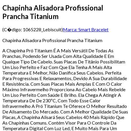
Chapinha Alisadora Profissional
Prancha Titanium
(C�digo:
1065228_Lebiscuit
)
Marca:
Smart Bracelet
Chapinha Alisadora Profissional Prancha Titanium
A Chapinha Pró Titanium É A Mais Versátil De Todas As
Pranchas, Podendo Ser Usada Com Alta Qualidade E Em
Qualque Tipo De Cabelo. Suas Placas De Titânio Possibilitam
Um Liso Perfeito e Faz Com Que Ela Tenha A Mais Alta
Temperatura E Melhor, Não Danifica Seus Cabelos. Perfeita
Para Progressivas E Relaxamentos, Devido A Sua Durabilidade
E Resistência. Com Suas Placas Mais Amplas E Com O Calor
Máximo Infravermelho Proporciona Ao Cabelo Mais Rebelde
Um Liso Perfeito Com Saúde E Brilho. Ela Chega A Atingir A
Temperatura De De 230ºC, Com Todo Esse Calor
Infravermelho A Pró Titanium Te Oferece O Melhor Resultado
De Alisamento Do Mercado. Com A Melhor Qualidade De Suas
Placas, A Chapinha Alisará Seus Cabelos 40 Mais Rápido Que
As Chapinhas Comuns. Contém Visor Para O Controle Da
Temperatura Digital Com Luz Led, E Muito Mais Para Um