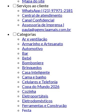
Mapa do site
Serviços ao cliente
WhatsApp | (21) 97971-2181
Central de atendimento
Canal Confidencial
Assessoria de Imprensa |
paula@agenciaamais.com.br
Categorias
Ar e ventilação
Armarinho e Artesanato
Automotivo
Bar
Bebê
Bomboniere
Brinquedos
Casa Inteligente
Cama e banho
Celulares e Telefonia
Copa do Mundo 2026
Cozinha
Eletroportáteis
Eletrodomésticos
Ferramentas e Construção
Festa