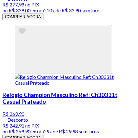
R$ 277,98
no PIX
ou
R$ 339,00
em até
10x de R$ 33,90 sem juros
COMPRAR AGORA
Relógio Champion Masculino Ref: Ch30331t
Casual Prateado
R$ 269,90
Desconto
R$ 242,91
no PIX
ou
R$ 269,90
em até
9x de R$ 29,98 sem juros
COMPRAR AGORA