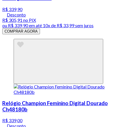
R$ 339,90
Desconto
R$ 305,91
no PIX
ou
R$ 339,90
em até
10x de R$ 33,99 sem juros
COMPRAR AGORA
Relógio Champion Feminino Digital Dourado
Ch48180b
R$ 339,00
Desconto