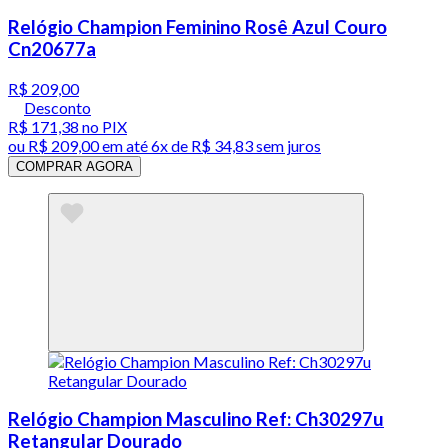
Relógio Champion Feminino Rosê Azul Couro
Cn20677a
R$ 209,00
Desconto
R$ 171,38
no PIX
ou
R$ 209,00
em até
6x de R$ 34,83 sem juros
COMPRAR AGORA
Relógio Champion Masculino Ref: Ch30297u
Retangular Dourado