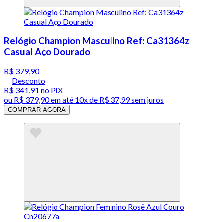
Relógio Champion Masculino Ref: Ca31364z
Casual Aço Dourado
R$ 379,90
Desconto
R$ 341,91
no PIX
ou
R$ 379,90
em até
10x de R$ 37,99 sem juros
COMPRAR AGORA