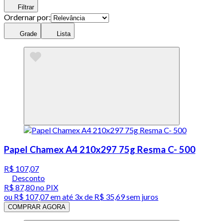
Filtrar
Ordernar por:
Grade
Lista
Papel Chamex A4 210x297 75g Resma C- 500
R$ 107,07
Desconto
R$ 87,80
no PIX
ou
R$ 107,07
em até
3x de R$ 35,69 sem juros
COMPRAR AGORA