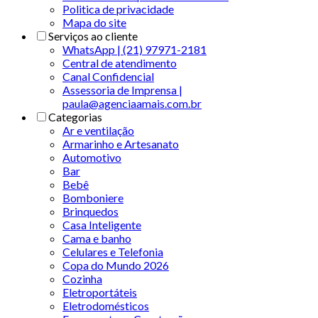
Politica de privacidade
Mapa do site
Serviços ao cliente
WhatsApp | (21) 97971-2181
Central de atendimento
Canal Confidencial
Assessoria de Imprensa |
paula@agenciaamais.com.br
Categorias
Ar e ventilação
Armarinho e Artesanato
Automotivo
Bar
Bebê
Bomboniere
Brinquedos
Casa Inteligente
Cama e banho
Celulares e Telefonia
Copa do Mundo 2026
Cozinha
Eletroportáteis
Eletrodomésticos