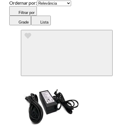
Ordernar por:
Filtrar por
Grade
Lista