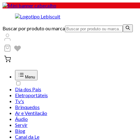
Buscar por produto ou marca
Menu
Dia dos Pais
Eletroportáteis
Tv's
Brinquedos
Ar e Ventilação
Áudio
Servir
Blog
Canal da Le