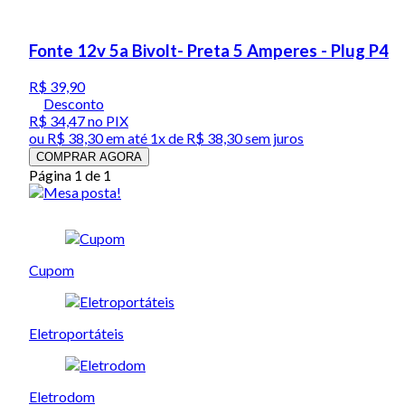
Fonte 12v 5a Bivolt- Preta 5 Amperes - Plug P4
R$ 39,90
Desconto
R$ 34,47
no PIX
ou
R$ 38,30
em até 1x de
R$ 38,30
sem juros
COMPRAR AGORA
Página 1 de 1
Cupom
Eletroportáteis
Eletrodom