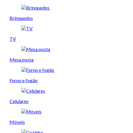
Brinquedos
TV
Mesa posta
Forno e fogão
Celulares
Móveis