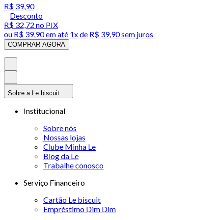
R$ 39,90
Desconto
R$ 32,72
no PIX
ou
R$ 39,90
em até 1x de
R$ 39,90
sem juros
COMPRAR AGORA
Sobre a Le biscuit
Institucional
Sobre nós
Nossas lojas
Clube Minha Le
Blog da Le
Trabalhe conosco
Serviço Financeiro
Cartão Le biscuit
Empréstimo Dim Dim