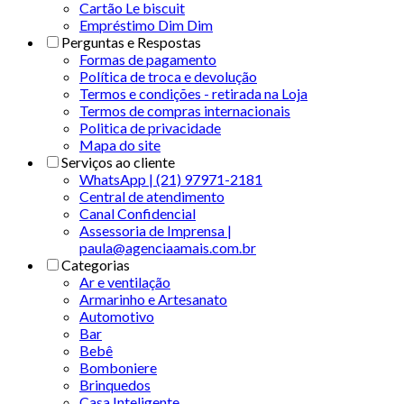
Cartão Le biscuit
Empréstimo Dim Dim
Perguntas e Respostas
Formas de pagamento
Política de troca e devolução
Termos e condições - retirada na Loja
Termos de compras internacionais
Politica de privacidade
Mapa do site
Serviços ao cliente
WhatsApp | (21) 97971-2181
Central de atendimento
Canal Confidencial
Assessoria de Imprensa |
paula@agenciaamais.com.br
Categorias
Ar e ventilação
Armarinho e Artesanato
Automotivo
Bar
Bebê
Bomboniere
Brinquedos
Casa Inteligente