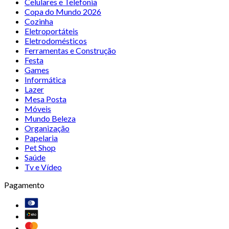
Celulares e Telefonia
Copa do Mundo 2026
Cozinha
Eletroportáteis
Eletrodomésticos
Ferramentas e Construção
Festa
Games
Informática
Lazer
Mesa Posta
Móveis
Mundo Beleza
Organização
Papelaria
Pet Shop
Saúde
Tv e Vídeo
Pagamento