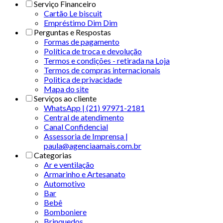
Serviço Financeiro
Cartão Le biscuit
Empréstimo Dim Dim
Perguntas e Respostas
Formas de pagamento
Política de troca e devolução
Termos e condições - retirada na Loja
Termos de compras internacionais
Politica de privacidade
Mapa do site
Serviços ao cliente
WhatsApp | (21) 97971-2181
Central de atendimento
Canal Confidencial
Assessoria de Imprensa |
paula@agenciaamais.com.br
Categorias
Ar e ventilação
Armarinho e Artesanato
Automotivo
Bar
Bebê
Bomboniere
Brinquedos