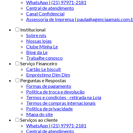
WhatsApp | (21) 97971-2181
Central de atendimento
Canal Confidencial
Assessoria de Imprensa | paula@agenciaamais.com.
Institucional
Sobre nós
Nossas lojas
Clube Minha Le
Blog da Le
Trabalhe conosco
Serviço Financeiro
Cartão Le biscuit
Empréstimo Dim Dim
Perguntas e Respostas
Formas de pagamento
Política de troca e devolução
Termos e condições - retirada na Loja
Termos de compras internacionais
Politica de privacidade
Mapa do site
Serviços ao cliente
WhatsApp | (21) 97971-2181
Central de atendimento