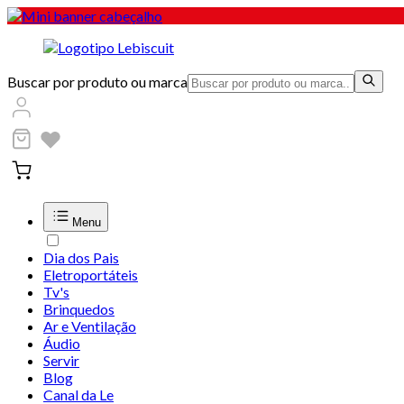
Buscar por produto ou marca
Menu
Dia dos Pais
Eletroportáteis
Tv's
Brinquedos
Ar e Ventilação
Áudio
Servir
Blog
Canal da Le