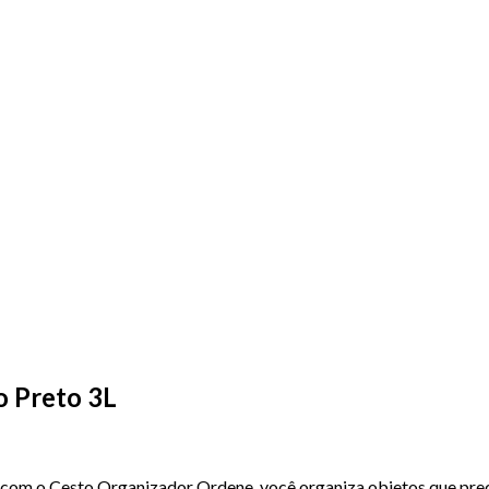
o Preto 3L
s com o Cesto Organizador Ordene, você organiza objetos que prec