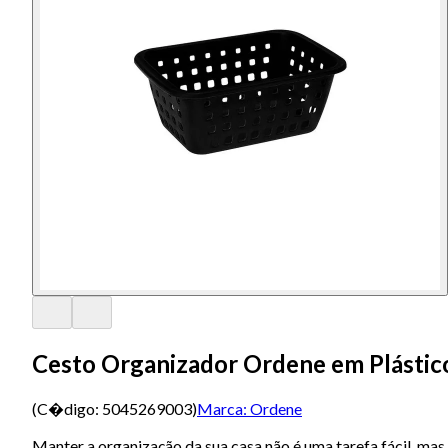
Cesto Organizador Ordene em Plástic
(C�digo:
5045269003
)
Marca:
Ordene
Manter a organização da sua casa não é uma tarefa fácil, ma