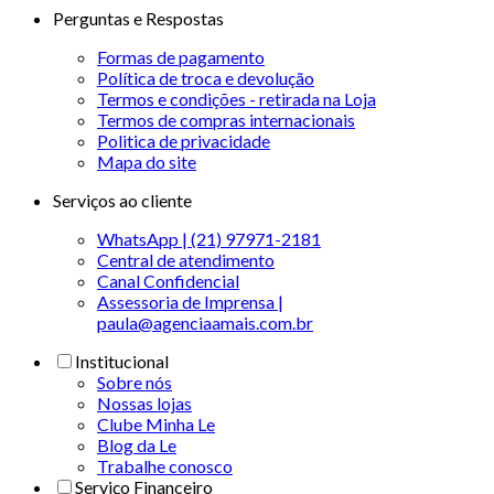
Perguntas e Respostas
Formas de pagamento
Política de troca e devolução
Termos e condições - retirada na Loja
Termos de compras internacionais
Politica de privacidade
Mapa do site
Serviços ao cliente
WhatsApp | (21) 97971-2181
Central de atendimento
Canal Confidencial
Assessoria de Imprensa |
paula@agenciaamais.com.br
Institucional
Sobre nós
Nossas lojas
Clube Minha Le
Blog da Le
Trabalhe conosco
Serviço Financeiro