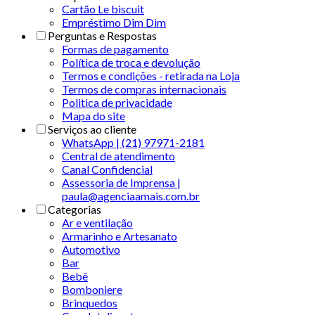
Cartão Le biscuit
Empréstimo Dim Dim
Perguntas e Respostas
Formas de pagamento
Política de troca e devolução
Termos e condições - retirada na Loja
Termos de compras internacionais
Politica de privacidade
Mapa do site
Serviços ao cliente
WhatsApp | (21) 97971-2181
Central de atendimento
Canal Confidencial
Assessoria de Imprensa |
paula@agenciaamais.com.br
Categorias
Ar e ventilação
Armarinho e Artesanato
Automotivo
Bar
Bebê
Bomboniere
Brinquedos