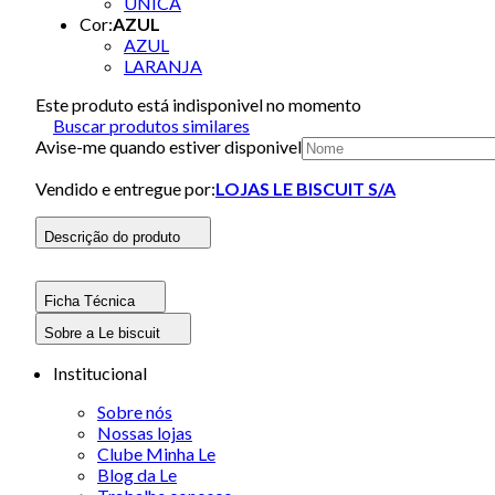
UNICA
Cor
:
AZUL
AZUL
LARANJA
Este produto está indisponivel no momento
Buscar produtos similares
Avise-me quando estiver disponivel
Vendido e entregue por:
LOJAS LE BISCUIT S/A
Descrição do produto
Ficha Técnica
Sobre a Le biscuit
Institucional
Sobre nós
Nossas lojas
Clube Minha Le
Blog da Le