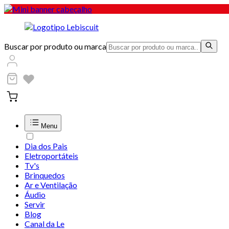
Buscar por produto ou marca
Menu
Dia dos Pais
Eletroportáteis
Tv's
Brinquedos
Ar e Ventilação
Áudio
Servir
Blog
Canal da Le