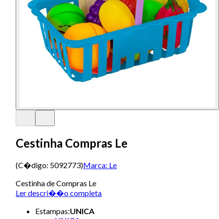
Cestinha Compras Le
(C�digo:
5092773
)
Marca:
Le
Cestinha de Compras Le
Ler descri��o completa
Estampas
:
UNICA