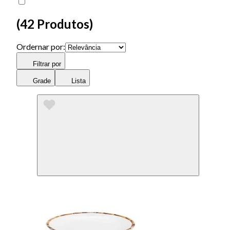
(
42 Produtos
)
Ordernar por:
Filtrar por
Grade
Lista