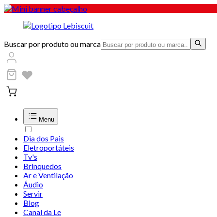
Buscar por produto ou marca
Menu
Dia dos Pais
Eletroportáteis
Tv's
Brinquedos
Ar e Ventilação
Áudio
Servir
Blog
Canal da Le