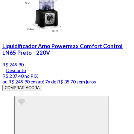
Liquidificador Arno Powermax Comfort Control
LN65 Preto - 220V
R$ 249,90
Desconto
R$ 237,40
no PIX
ou
R$ 249,90
em até
7x de R$ 35,70 sem juros
COMPRAR AGORA