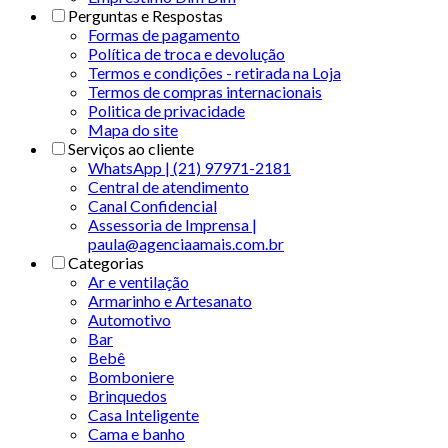
Perguntas e Respostas
Formas de pagamento
Política de troca e devolução
Termos e condições - retirada na Loja
Termos de compras internacionais
Politica de privacidade
Mapa do site
Serviços ao cliente
WhatsApp | (21) 97971-2181
Central de atendimento
Canal Confidencial
Assessoria de Imprensa |
paula@agenciaamais.com.br
Categorias
Ar e ventilação
Armarinho e Artesanato
Automotivo
Bar
Bebê
Bomboniere
Brinquedos
Casa Inteligente
Cama e banho