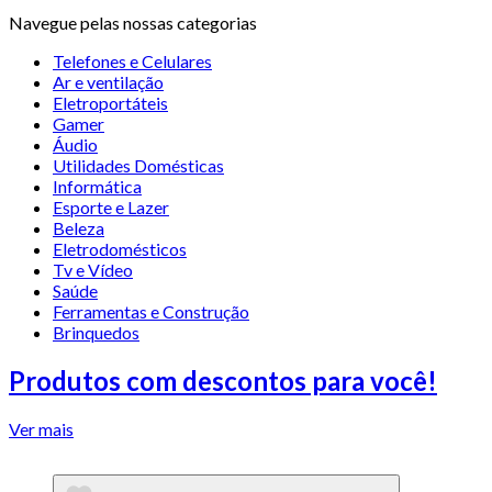
Navegue pelas nossas categorias
Telefones e Celulares
Ar e ventilação
Eletroportáteis
Gamer
Áudio
Utilidades Domésticas
Informática
Esporte e Lazer
Beleza
Eletrodomésticos
Tv e Vídeo
Saúde
Ferramentas e Construção
Brinquedos
Produtos com descontos para você!
Ver mais