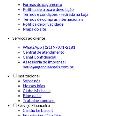
Formas de pagamento
Política de troca e devolução
Termos e condições - retirada na Loja
Termos de compras internacionais
Politica de privacidade
Mapa do site
Serviços ao cliente
WhatsApp | (21) 97971-2181
Central de atendimento
Canal Confidencial
Assessoria de Imprensa |
paula@agenciaamais.com.br
Institucional
Sobre nós
Nossas lojas
Clube Minha Le
Blog da Le
Trabalhe conosco
Serviço Financeiro
Cartão Le biscuit
Empréstimo Dim Dim