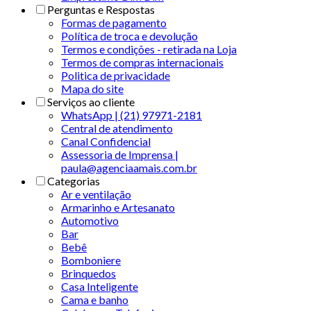
Perguntas e Respostas
Formas de pagamento
Política de troca e devolução
Termos e condições - retirada na Loja
Termos de compras internacionais
Politica de privacidade
Mapa do site
Serviços ao cliente
WhatsApp | (21) 97971-2181
Central de atendimento
Canal Confidencial
Assessoria de Imprensa |
paula@agenciaamais.com.br
Categorias
Ar e ventilação
Armarinho e Artesanato
Automotivo
Bar
Bebê
Bomboniere
Brinquedos
Casa Inteligente
Cama e banho