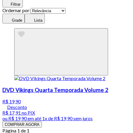
Filtrar
Ordernar por:
Grade
Lista
DVD Vikings Quarta Temporada Volume 2
R$ 19,90
Desconto
R$ 17,91
no PIX
ou
R$ 19,90
em até 1x de
R$ 19,90
sem juros
COMPRAR AGORA
Página 1 de 1