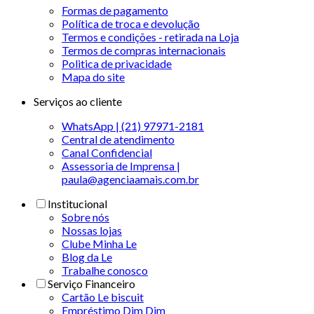
Formas de pagamento
Política de troca e devolução
Termos e condições - retirada na Loja
Termos de compras internacionais
Politica de privacidade
Mapa do site
Serviços ao cliente
WhatsApp | (21) 97971-2181
Central de atendimento
Canal Confidencial
Assessoria de Imprensa |
paula@agenciaamais.com.br
Institucional
Sobre nós
Nossas lojas
Clube Minha Le
Blog da Le
Trabalhe conosco
Serviço Financeiro
Cartão Le biscuit
Empréstimo Dim Dim