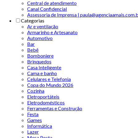
Central de atendimento
Canal Confidencial
Assessoria de Imprensa | paula@agenciaamais.com.
Categorias
Ar e ventilação
Armarinho e Artesanato
Automotivo
Bar
Bebê
Bomboniere
Brinquedos
Casa Inteligente
Cama e banho
Celulares e Telefonia
Copa do Mundo 2026
Cozinha
Eletroportáteis
Eletrodomésticos
Ferramentas e Construção
Festa
Games
Informática
Lazer
Mesa Posta