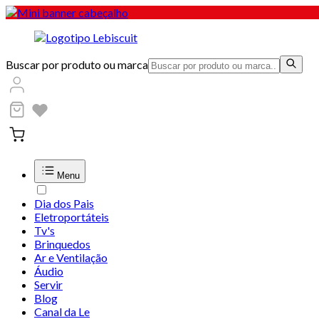
Buscar por produto ou marca
Menu
Dia dos Pais
Eletroportáteis
Tv's
Brinquedos
Ar e Ventilação
Áudio
Servir
Blog
Canal da Le