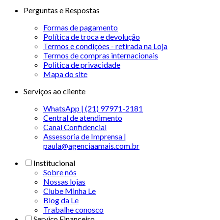
Perguntas e Respostas
Formas de pagamento
Política de troca e devolução
Termos e condições - retirada na Loja
Termos de compras internacionais
Politica de privacidade
Mapa do site
Serviços ao cliente
WhatsApp | (21) 97971-2181
Central de atendimento
Canal Confidencial
Assessoria de Imprensa |
paula@agenciaamais.com.br
Institucional
Sobre nós
Nossas lojas
Clube Minha Le
Blog da Le
Trabalhe conosco
Serviço Financeiro