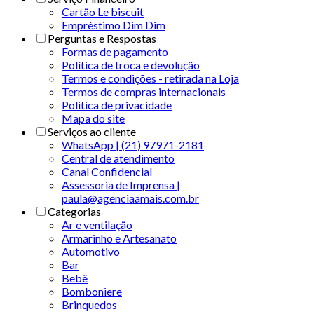
Cartão Le biscuit
Empréstimo Dim Dim
Perguntas e Respostas
Formas de pagamento
Política de troca e devolução
Termos e condições - retirada na Loja
Termos de compras internacionais
Politica de privacidade
Mapa do site
Serviços ao cliente
WhatsApp | (21) 97971-2181
Central de atendimento
Canal Confidencial
Assessoria de Imprensa |
paula@agenciaamais.com.br
Categorias
Ar e ventilação
Armarinho e Artesanato
Automotivo
Bar
Bebê
Bomboniere
Brinquedos