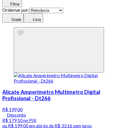
Filtrar
Ordernar por:
Grade
Lista
Alicate Amperímetro Multímetro Digital
Profissional - Dt266
R$ 199,00
Desconto
R$ 179,10
no PIX
ou
R$ 199,00
em até
6x de R$ 33,16 sem juros