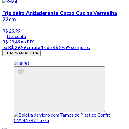
Frigideira Antiaderente Cazza Cucina Vermelha
22cm
R$ 29,99
Desconto
R$ 28,49
no PIX
ou
R$ 29,99
em até 1x de
R$ 29,99
sem juros
COMPRAR AGORA