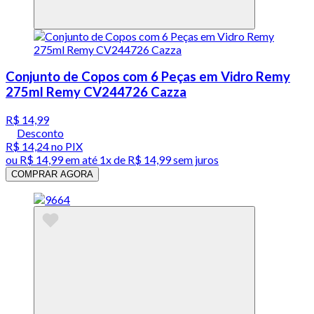
Conjunto de Copos com 6 Peças em Vidro Remy
275ml Remy CV244726 Cazza
R$ 14,99
Desconto
R$ 14,24
no PIX
ou
R$ 14,99
em até 1x de
R$ 14,99
sem juros
COMPRAR AGORA