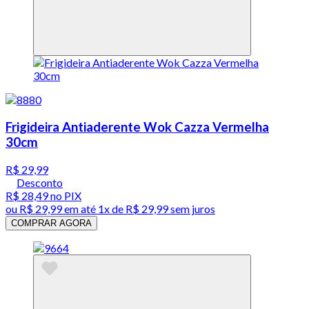
Frigideira Antiaderente Wok Cazza Vermelha
30cm
R$ 29,99
Desconto
R$ 28,49
no PIX
ou
R$ 29,99
em até 1x de
R$ 29,99
sem juros
COMPRAR AGORA