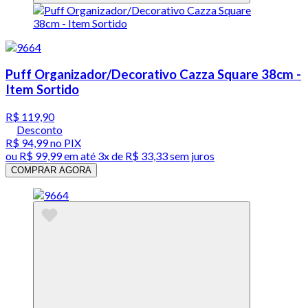
Puff Organizador/Decorativo Cazza Square 38cm -
Item Sortido
R$ 119,90
Desconto
R$ 94,99
no PIX
ou
R$ 99,99
em até
3x de R$ 33,33 sem juros
COMPRAR AGORA