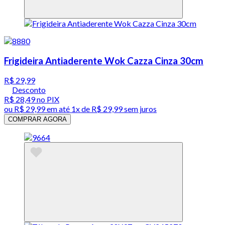
Frigideira Antiaderente Wok Cazza Cinza 30cm
R$ 29,99
Desconto
R$ 28,49
no PIX
ou
R$ 29,99
em até 1x de
R$ 29,99
sem juros
COMPRAR AGORA