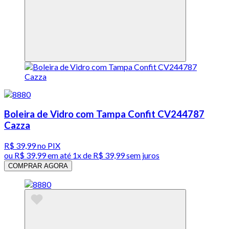
Boleira de Vidro com Tampa Confit CV244787
Cazza
R$ 39,99
no PIX
ou
R$ 39,99
em até 1x de
R$ 39,99
sem juros
COMPRAR AGORA