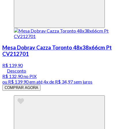
Mesa Dobrav Cazza Toronto 48x38x66cm Pt
CV212701
R$ 139,90
Desconto
R$ 132,90
no PIX
ou
R$ 139,90
em até
4x de R$ 34,97 sem juros
COMPRAR AGORA