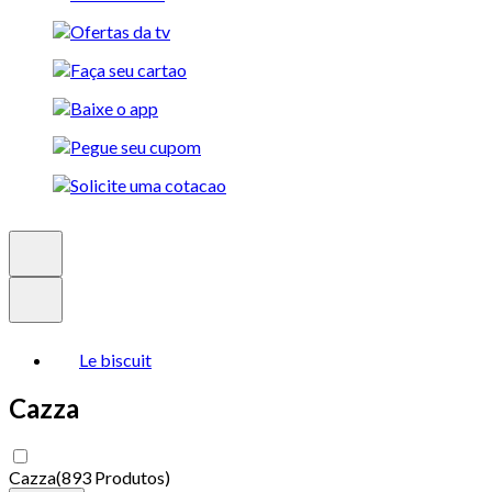
Le biscuit
Cazza
Cazza
(
893 Produtos
)