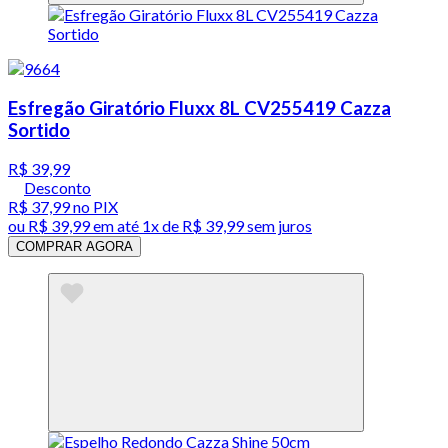
Esfregão Giratório Fluxx 8L CV255419 Cazza
Sortido
R$ 39,99
Desconto
R$ 37,99
no PIX
ou
R$ 39,99
em até 1x de
R$ 39,99
sem juros
COMPRAR AGORA