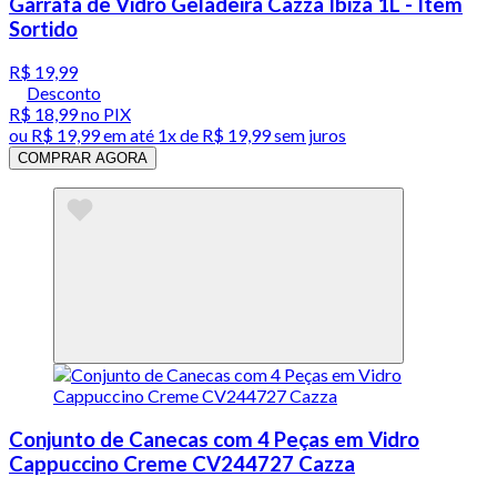
Garrafa de Vidro Geladeira Cazza Ibiza 1L - Item
Sortido
R$ 19,99
Desconto
R$ 18,99
no PIX
ou
R$ 19,99
em até 1x de
R$ 19,99
sem juros
COMPRAR AGORA
Conjunto de Canecas com 4 Peças em Vidro
Cappuccino Creme CV244727 Cazza