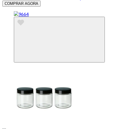
COMPRAR AGORA