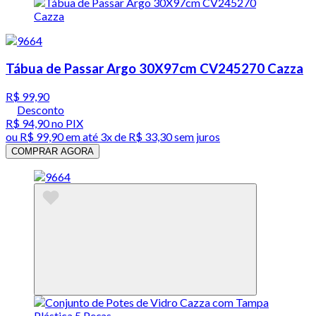
Tábua de Passar Argo 30X97cm CV245270 Cazza
R$ 99,90
Desconto
R$ 94,90
no PIX
ou
R$ 99,90
em até
3x de R$ 33,30 sem juros
COMPRAR AGORA