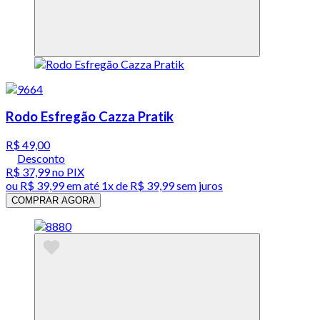
Rodo Esfregão Cazza Pratik
R$ 49,00
Desconto
R$ 37,99
no PIX
ou
R$ 39,99
em até 1x de
R$ 39,99
sem juros
COMPRAR AGORA