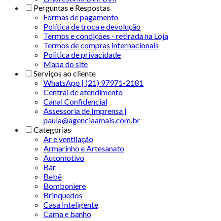
Perguntas e Respostas
Formas de pagamento
Política de troca e devolução
Termos e condições - retirada na Loja
Termos de compras internacionais
Politica de privacidade
Mapa do site
Serviços ao cliente
WhatsApp | (21) 97971-2181
Central de atendimento
Canal Confidencial
Assessoria de Imprensa |
paula@agenciaamais.com.br
Categorias
Ar e ventilação
Armarinho e Artesanato
Automotivo
Bar
Bebê
Bomboniere
Brinquedos
Casa Inteligente
Cama e banho