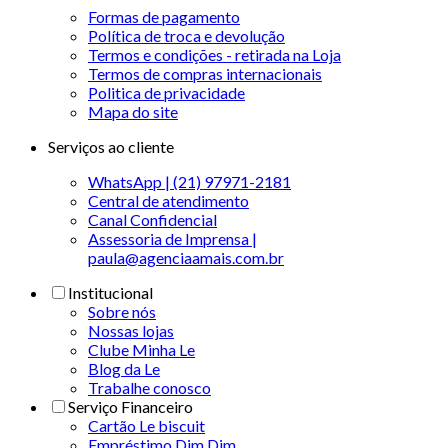
Formas de pagamento
Política de troca e devolução
Termos e condições - retirada na Loja
Termos de compras internacionais
Politica de privacidade
Mapa do site
Serviços ao cliente
WhatsApp | (21) 97971-2181
Central de atendimento
Canal Confidencial
Assessoria de Imprensa |
paula@agenciaamais.com.br
Institucional
Sobre nós
Nossas lojas
Clube Minha Le
Blog da Le
Trabalhe conosco
Serviço Financeiro
Cartão Le biscuit
Empréstimo Dim Dim