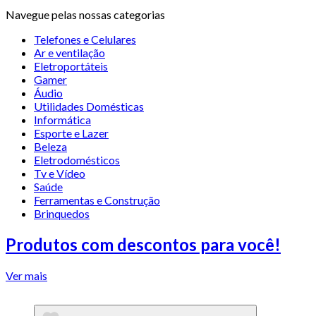
Navegue pelas nossas categorias
Telefones e Celulares
Ar e ventilação
Eletroportáteis
Gamer
Áudio
Utilidades Domésticas
Informática
Esporte e Lazer
Beleza
Eletrodomésticos
Tv e Vídeo
Saúde
Ferramentas e Construção
Brinquedos
Produtos com descontos para você!
Ver mais