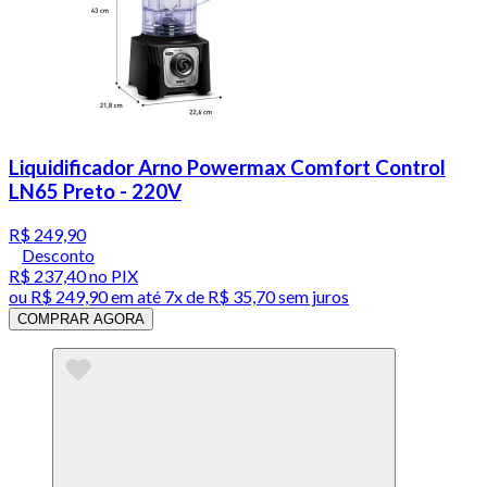
Liquidificador Arno Powermax Comfort Control
LN65 Preto - 220V
R$ 249,90
Desconto
R$ 237,40
no PIX
ou
R$ 249,90
em até
7x de R$ 35,70 sem juros
COMPRAR AGORA