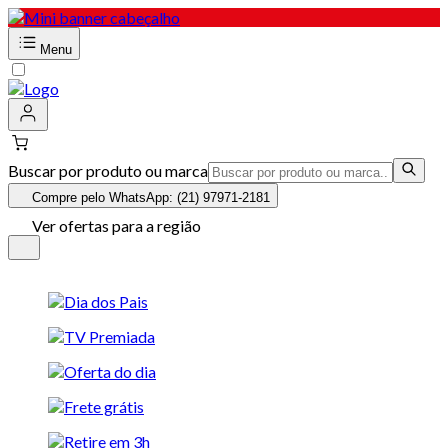
Menu
Buscar por produto ou marca
Compre pelo WhatsApp: (21) 97971-2181
Ver ofertas para a região