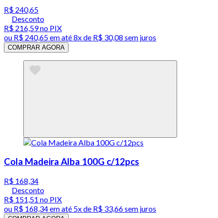
R$ 240,65
Desconto
R$ 216,59
no PIX
ou
R$ 240,65
em até
8x de R$ 30,08 sem juros
COMPRAR AGORA
Cola Madeira Alba 100G c/12pcs
R$ 168,34
Desconto
R$ 151,51
no PIX
ou
R$ 168,34
em até
5x de R$ 33,66 sem juros