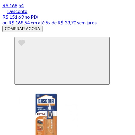
R$ 168,54
Desconto
R$ 151,69
no PIX
ou
R$ 168,54
em até
5x de R$ 33,70 sem juros
COMPRAR AGORA