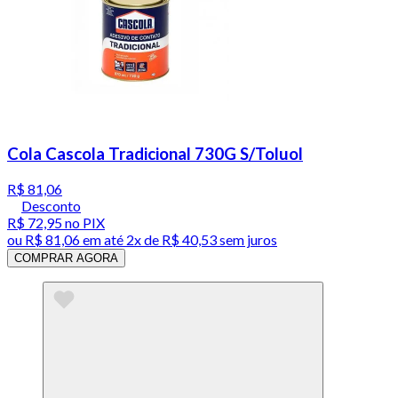
Cola Cascola Tradicional 730G S/Toluol
R$ 81,06
Desconto
R$ 72,95
no PIX
ou
R$ 81,06
em até
2x de R$ 40,53 sem juros
COMPRAR AGORA