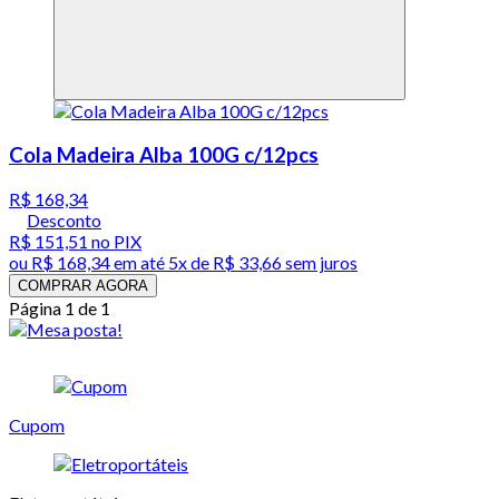
Cola Madeira Alba 100G c/12pcs
R$ 168,34
Desconto
R$ 151,51
no PIX
ou
R$ 168,34
em até
5x de R$ 33,66 sem juros
COMPRAR AGORA
Página 1 de 1
Cupom