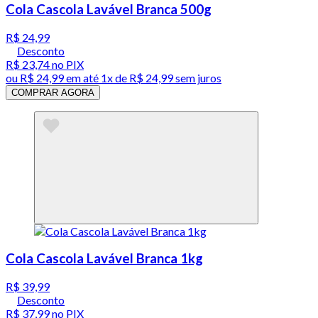
Cola Cascola Lavável Branca 500g
R$ 24,99
Desconto
R$ 23,74
no PIX
ou
R$ 24,99
em até 1x de
R$ 24,99
sem juros
COMPRAR AGORA
Cola Cascola Lavável Branca 1kg
R$ 39,99
Desconto
R$ 37,99
no PIX