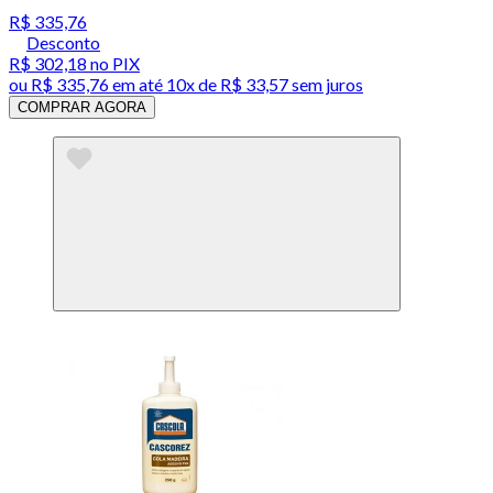
R$ 335,76
Desconto
R$ 302,18
no PIX
ou
R$ 335,76
em até
10x de R$ 33,57 sem juros
COMPRAR AGORA