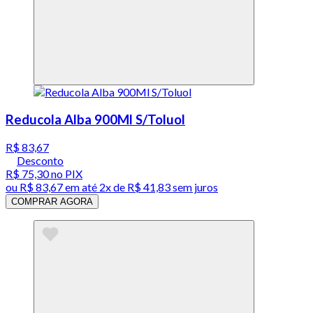
Reducola Alba 900Ml S/Toluol
R$ 83,67
Desconto
R$ 75,30
no PIX
ou
R$ 83,67
em até
2x de R$ 41,83 sem juros
COMPRAR AGORA