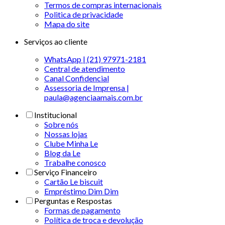
Termos de compras internacionais
Politica de privacidade
Mapa do site
Serviços ao cliente
WhatsApp | (21) 97971-2181
Central de atendimento
Canal Confidencial
Assessoria de Imprensa |
paula@agenciaamais.com.br
Institucional
Sobre nós
Nossas lojas
Clube Minha Le
Blog da Le
Trabalhe conosco
Serviço Financeiro
Cartão Le biscuit
Empréstimo Dim Dim
Perguntas e Respostas
Formas de pagamento
Política de troca e devolução