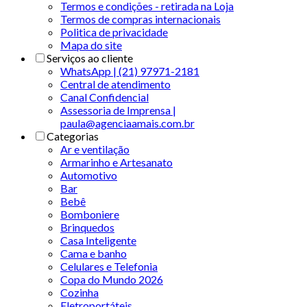
Termos e condições - retirada na Loja
Termos de compras internacionais
Politica de privacidade
Mapa do site
Serviços ao cliente
WhatsApp | (21) 97971-2181
Central de atendimento
Canal Confidencial
Assessoria de Imprensa |
paula@agenciaamais.com.br
Categorias
Ar e ventilação
Armarinho e Artesanato
Automotivo
Bar
Bebê
Bomboniere
Brinquedos
Casa Inteligente
Cama e banho
Celulares e Telefonia
Copa do Mundo 2026
Cozinha
Eletroportáteis