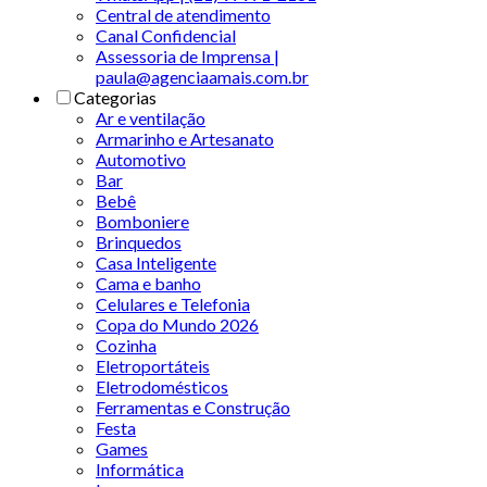
Central de atendimento
Canal Confidencial
Assessoria de Imprensa |
paula@agenciaamais.com.br
Categorias
Ar e ventilação
Armarinho e Artesanato
Automotivo
Bar
Bebê
Bomboniere
Brinquedos
Casa Inteligente
Cama e banho
Celulares e Telefonia
Copa do Mundo 2026
Cozinha
Eletroportáteis
Eletrodomésticos
Ferramentas e Construção
Festa
Games
Informática