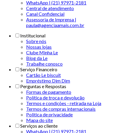
WhatsApp | (21) 97971-2181
Central de atendimento
Canal Confidencial
Assessoria de Imprensa |
paula@agenciaamais.com.br
Institucional
Sobre nós
Nossas lojas
Clube Minha Le
Blog da Le
Trabalhe conosco
Serviço Financeiro
Cartão Le biscuit
Empréstimo Dim Dim
Perguntas e Respostas
Formas de pagamento
Política de troca e devolução
Termos e condições - retirada na Loja
Termos de compras internacionais
Politica de privacidade
Mapa do site
Serviços ao cliente
WhatsApp | (21) 97971-2181