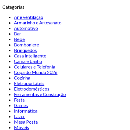
Categorias
Ar e ventilação
Armarinho e Artesanato
Automotivo
Bar
Bebê
Bomboniere
Brinquedos
Casa Inteligente
Cama e banho
Celulares e Telefonia
Copa do Mundo 2026
Cozinha
Eletroportáteis
Eletrodomésticos
Ferramentas e Construção
Festa
Games
Informática
Lazer
Mesa Posta
Móveis