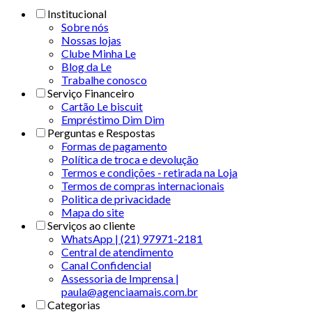
Institucional
Sobre nós
Nossas lojas
Clube Minha Le
Blog da Le
Trabalhe conosco
Serviço Financeiro
Cartão Le biscuit
Empréstimo Dim Dim
Perguntas e Respostas
Formas de pagamento
Política de troca e devolução
Termos e condições - retirada na Loja
Termos de compras internacionais
Politica de privacidade
Mapa do site
Serviços ao cliente
WhatsApp | (21) 97971-2181
Central de atendimento
Canal Confidencial
Assessoria de Imprensa |
paula@agenciaamais.com.br
Categorias