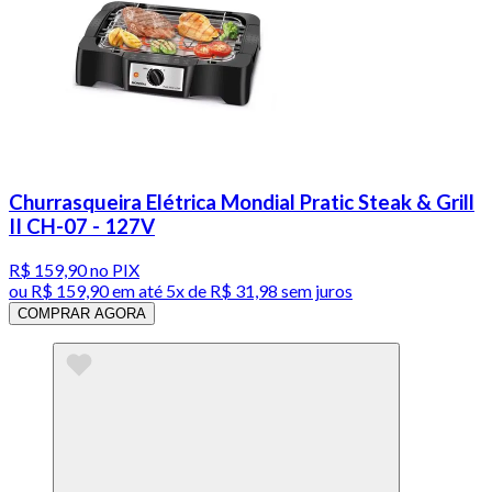
Churrasqueira Elétrica Mondial Pratic Steak & Grill
II CH-07 - 127V
R$ 159,90
no PIX
ou
R$ 159,90
em até
5x de R$ 31,98 sem juros
COMPRAR AGORA