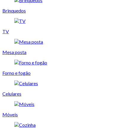
Brinquedos
TV
Mesa posta
Forno e fogão
Celulares
Móveis