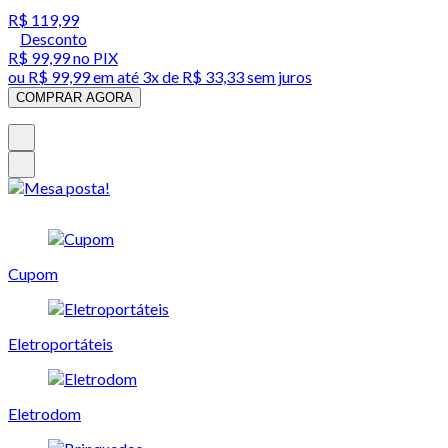
R$ 119,99
Desconto
R$ 99,99
no PIX
ou
R$ 99,99
em até
3x de R$ 33,33 sem juros
COMPRAR AGORA
Cupom
Eletroportáteis
Eletrodom