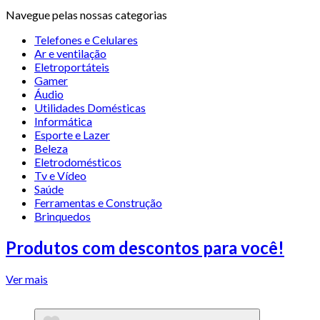
Navegue pelas nossas categorias
Telefones e Celulares
Ar e ventilação
Eletroportáteis
Gamer
Áudio
Utilidades Domésticas
Informática
Esporte e Lazer
Beleza
Eletrodomésticos
Tv e Vídeo
Saúde
Ferramentas e Construção
Brinquedos
Produtos com descontos para você!
Ver mais