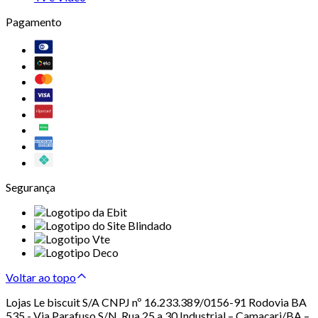
Pagamento
Segurança
Voltar ao topo
Lojas Le biscuit S/A CNPJ nº 16.233.389/0156-91 Rodovia BA
535 - Via Parafuso S/N, Rua 25 a 30 Industrial – Camaçari/BA –