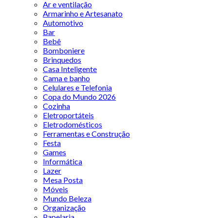
Ar e ventilação
Armarinho e Artesanato
Automotivo
Bar
Bebê
Bomboniere
Brinquedos
Casa Inteligente
Cama e banho
Celulares e Telefonia
Copa do Mundo 2026
Cozinha
Eletroportáteis
Eletrodomésticos
Ferramentas e Construção
Festa
Games
Informática
Lazer
Mesa Posta
Móveis
Mundo Beleza
Organização
Papelaria