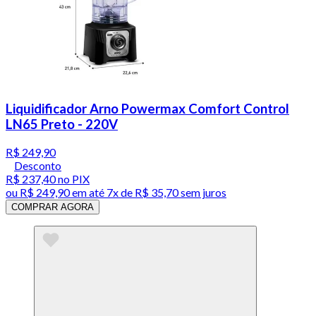
Liquidificador Arno Powermax Comfort Control
LN65 Preto - 220V
R$ 249,90
Desconto
R$ 237,40
no PIX
ou
R$ 249,90
em até
7x de R$ 35,70 sem juros
COMPRAR AGORA