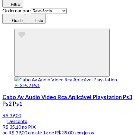
Filtrar
Ordernar por:
Grade
Lista
Cabo Av Audio Video Rca Aplicável Playstation Ps3
Ps2 Ps1
R$ 39,00
Desconto
R$ 35,10
no PIX
ou
R$ 39,00
em até 1x de
R$ 39,00
sem juros