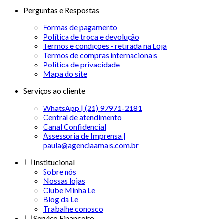
Perguntas e Respostas
Formas de pagamento
Política de troca e devolução
Termos e condições - retirada na Loja
Termos de compras internacionais
Politica de privacidade
Mapa do site
Serviços ao cliente
WhatsApp | (21) 97971-2181
Central de atendimento
Canal Confidencial
Assessoria de Imprensa |
paula@agenciaamais.com.br
Institucional
Sobre nós
Nossas lojas
Clube Minha Le
Blog da Le
Trabalhe conosco
Serviço Financeiro