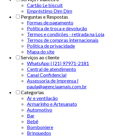
Cartão Le biscuit
Empréstimo Dim Dim
Perguntas e Respostas
Formas de pagamento
Política de troca e devolução
Termos e condições - retirada na Loja
Termos de compras internacionais
Politica de privacidade
Mapa do site
Serviços ao cliente
WhatsApp | (21) 97971-2181
Central de atendimento
Canal Confidencial
Assessoria de Imprensa |
paula@agenciaamais.com.br
Categorias
Ar e ventilação
Armarinho e Artesanato
Automotivo
Bar
Bebê
Bomboniere
Brinquedos