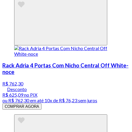
Rack Adria 4 Portas Com Nicho Central Off White-
noce
R$ 762,30
Desconto
R$ 625,09
no PIX
ou
R$ 762,30
em até
10x de R$ 76,23 sem juros
COMPRAR AGORA