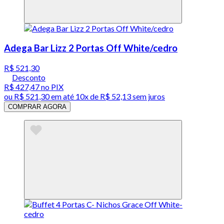
Adega Bar Lizz 2 Portas Off White/cedro
R$ 521,30
Desconto
R$ 427,47
no PIX
ou
R$ 521,30
em até
10x de R$ 52,13 sem juros
COMPRAR AGORA