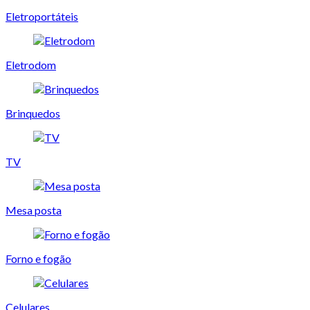
Eletroportáteis
Eletrodom
Brinquedos
TV
Mesa posta
Forno e fogão
Celulares