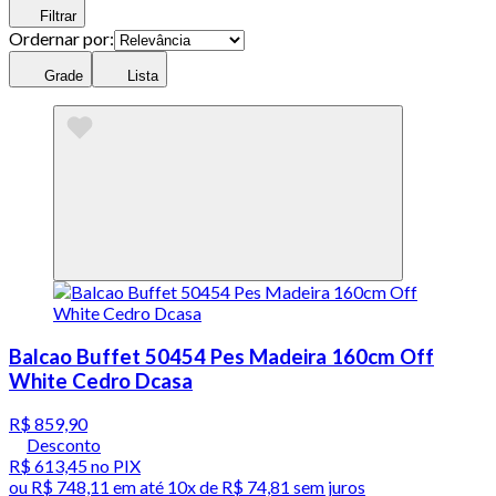
Filtrar
Ordernar por:
Grade
Lista
Balcao Buffet 50454 Pes Madeira 160cm Off
White Cedro Dcasa
R$ 859,90
Desconto
R$ 613,45
no PIX
ou
R$ 748,11
em até
10x de R$ 74,81 sem juros