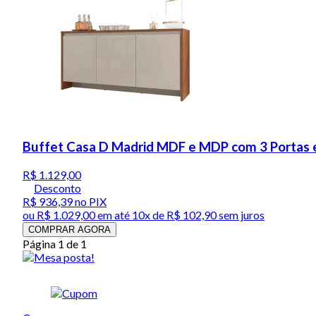
Buffet Casa D Madrid MDF e MDP com 3 Portas e
R$ 1.129,00
Desconto
R$ 936,39
no PIX
ou
R$ 1.029,00
em até
10x de R$ 102,90 sem juros
COMPRAR AGORA
Página 1 de 1