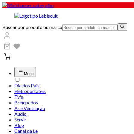
Buscar por produto ou marca
Menu
Dia dos Pais
Eletroportáteis
Tv's
Brinquedos
Ar e Ventilação
Áudio
Servir
Blog
Canal da Le