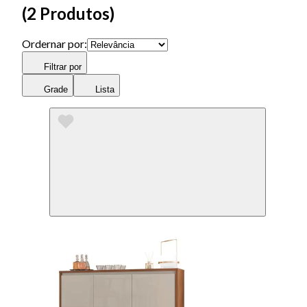
(
2 Produtos
)
Ordernar por:
Filtrar por
Grade
Lista