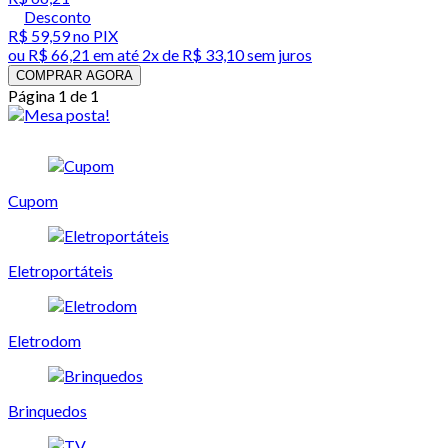
Desconto
R$ 59,59
no PIX
ou
R$ 66,21
em até
2x de R$ 33,10 sem juros
COMPRAR AGORA
Página 1 de 1
Cupom
Eletroportáteis
Eletrodom
Brinquedos