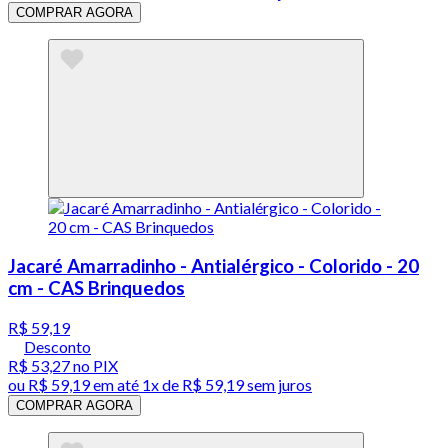
COMPRAR AGORA
Jacaré Amarradinho - Antialérgico - Colorido - 20
cm - CAS Brinquedos
R$ 59,19
Desconto
R$ 53,27
no PIX
ou
R$ 59,19
em até 1x de
R$ 59,19
sem juros
COMPRAR AGORA