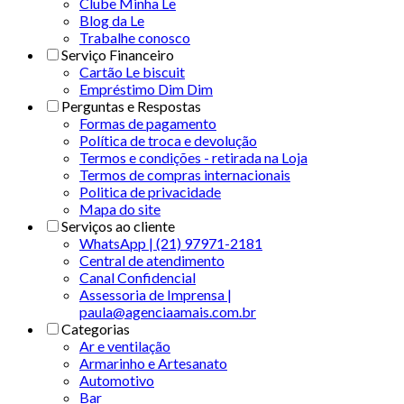
Clube Minha Le
Blog da Le
Trabalhe conosco
Serviço Financeiro
Cartão Le biscuit
Empréstimo Dim Dim
Perguntas e Respostas
Formas de pagamento
Política de troca e devolução
Termos e condições - retirada na Loja
Termos de compras internacionais
Politica de privacidade
Mapa do site
Serviços ao cliente
WhatsApp | (21) 97971-2181
Central de atendimento
Canal Confidencial
Assessoria de Imprensa |
paula@agenciaamais.com.br
Categorias
Ar e ventilação
Armarinho e Artesanato
Automotivo
Bar