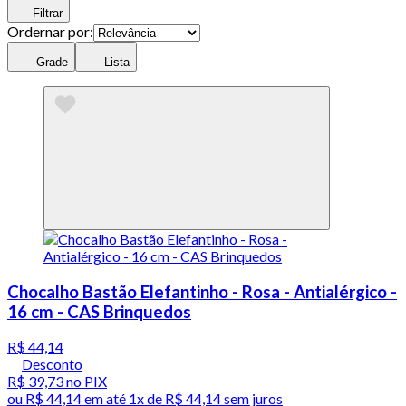
Filtrar
Ordernar por:
Grade
Lista
Chocalho Bastão Elefantinho - Rosa - Antialérgico -
16 cm - CAS Brinquedos
R$ 44,14
Desconto
R$ 39,73
no PIX
ou
R$ 44,14
em até 1x de
R$ 44,14
sem juros