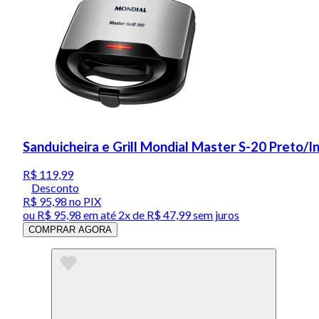
Sanduicheira e Grill Mondial Master S-20 Preto/
R$ 119,99
Desconto
R$ 95,98
no PIX
ou
R$ 95,98
em até
2x de R$ 47,99 sem juros
COMPRAR AGORA