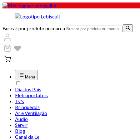
Buscar por produto ou marca
Menu
Dia dos Pais
Eletroportáteis
Tv's
Brinquedos
Ar e Ventilação
Áudio
Servir
Blog
Canal da Le