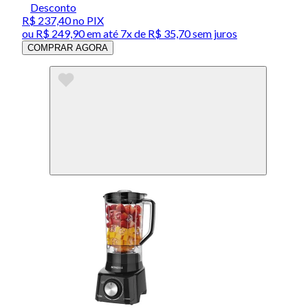
Desconto
R$ 237,40
no PIX
ou
R$ 249,90
em até
7x de R$ 35,70 sem juros
COMPRAR AGORA