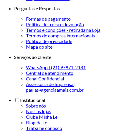
Perguntas e Respostas
Formas de pagamento
Política de troca e devolução
Termos e condições - retirada na Loja
Termos de compras internacionais
Politica de privacidade
Mapa do site
Serviços ao cliente
WhatsApp | (21) 97971-2181
Central de atendimento
Canal Confidencial
Assessoria de Imprensa |
paula@agenciaamais.com.br
Institucional
Sobre nós
Nossas lojas
Clube Minha Le
Blog da Le
Trabalhe conosco