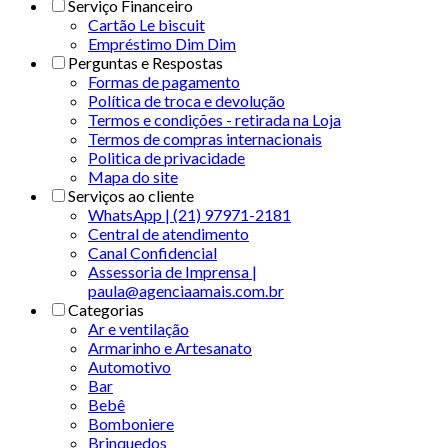
Serviço Financeiro
Cartão Le biscuit
Empréstimo Dim Dim
Perguntas e Respostas
Formas de pagamento
Política de troca e devolução
Termos e condições - retirada na Loja
Termos de compras internacionais
Politica de privacidade
Mapa do site
Serviços ao cliente
WhatsApp | (21) 97971-2181
Central de atendimento
Canal Confidencial
Assessoria de Imprensa |
paula@agenciaamais.com.br
Categorias
Ar e ventilação
Armarinho e Artesanato
Automotivo
Bar
Bebê
Bomboniere
Brinquedos