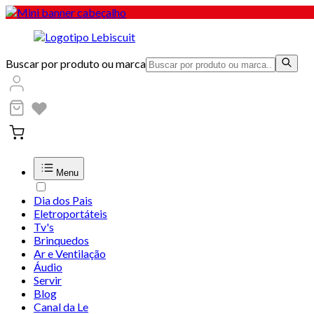
Buscar por produto ou marca
Menu
Dia dos Pais
Eletroportáteis
Tv's
Brinquedos
Ar e Ventilação
Áudio
Servir
Blog
Canal da Le