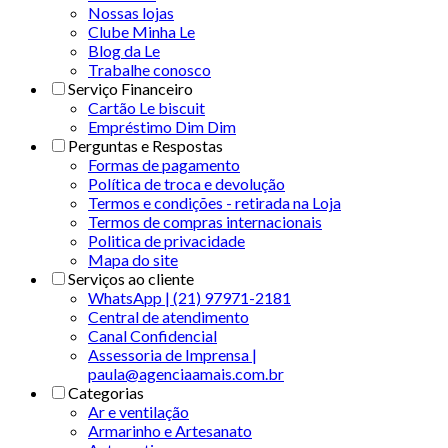
Nossas lojas
Clube Minha Le
Blog da Le
Trabalhe conosco
Serviço Financeiro
Cartão Le biscuit
Empréstimo Dim Dim
Perguntas e Respostas
Formas de pagamento
Política de troca e devolução
Termos e condições - retirada na Loja
Termos de compras internacionais
Politica de privacidade
Mapa do site
Serviços ao cliente
WhatsApp | (21) 97971-2181
Central de atendimento
Canal Confidencial
Assessoria de Imprensa |
paula@agenciaamais.com.br
Categorias
Ar e ventilação
Armarinho e Artesanato