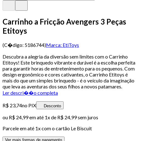
Carrinho a Fricção Avengers 3 Peças
Etitoys
(C�digo:
5186744
)
Marca:
EtiToys
Descubra a alegria da diversão sem limites com o Carrinho
Etitoys! Este brinquedo vibrante e durável é a escolha perfeita
para garantir horas de entretenimento para os pequenos. Com
design ergonômico e cores cativantes, o Carrinho Etitoys é
mais do que um simples brinquedo - é o veículo da imaginação
que leva as aventuras dos seus filhos a novos patamares.
Ler descri��o completa
R$ 23,74
no PIX
Desconto
ou
R$ 24,99
em até 1x de
R$ 24,99
sem juros
Parcele em até
1
x com o cartão
Le Biscuit
Ver mais formas de pagamento