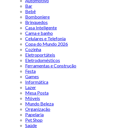
Automotivo
Bar
Bebê
Bomboniere
Brinquedos
Casa Inteligente
Cama e banho
Celulares e Telefonia
Copa do Mundo 2026
Cozinha
Eletroportáteis
Eletrodomésticos
Ferramentas e Construção
Festa
Games
Informática
Lazer
Mesa Posta
Móveis
Mundo Beleza
Organização
Papelaria
Pet Shop
Saúde