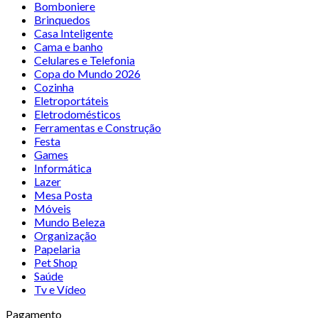
Bomboniere
Brinquedos
Casa Inteligente
Cama e banho
Celulares e Telefonia
Copa do Mundo 2026
Cozinha
Eletroportáteis
Eletrodomésticos
Ferramentas e Construção
Festa
Games
Informática
Lazer
Mesa Posta
Móveis
Mundo Beleza
Organização
Papelaria
Pet Shop
Saúde
Tv e Vídeo
Pagamento