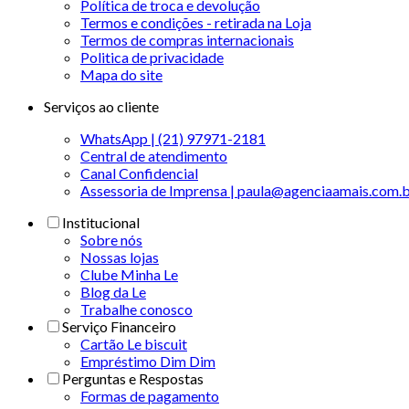
Política de troca e devolução
Termos e condições - retirada na Loja
Termos de compras internacionais
Politica de privacidade
Mapa do site
Serviços ao cliente
WhatsApp | (21) 97971-2181
Central de atendimento
Canal Confidencial
Assessoria de Imprensa | paula@agenciaamais.com.
Institucional
Sobre nós
Nossas lojas
Clube Minha Le
Blog da Le
Trabalhe conosco
Serviço Financeiro
Cartão Le biscuit
Empréstimo Dim Dim
Perguntas e Respostas
Formas de pagamento