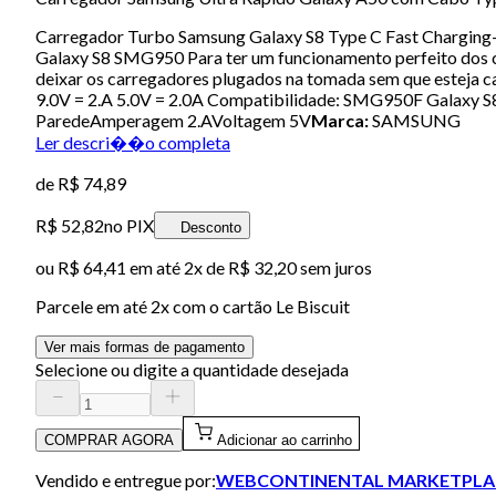
Carregador Turbo Samsung Galaxy S8 Type C Fast Charging-
Galaxy S8 SMG950 Para ter um funcionamento perfeito dos ca
deixar os carregadores plugados na tomada sem que esteja 
9.0V = 2.A 5.0V = 2.0A Compatibilidade: SMG950F Galaxy 
ParedeAmperagem 2.AVoltagem 5V
Marca:
SAMSUNG
Ler descri��o completa
de
R$ 74,89
R$ 52,82
no PIX
Desconto
ou
R$ 64,41
em até
2x de R$ 32,20 sem juros
Parcele em até
2
x com o cartão
Le Biscuit
Ver mais formas de pagamento
Selecione ou digite a quantidade desejada
COMPRAR AGORA
Adicionar ao carrinho
Vendido e entregue por:
WEBCONTINENTAL MARKETPLA