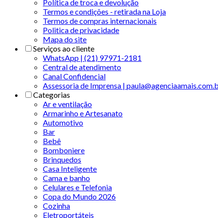
Política de troca e devolução
Termos e condições - retirada na Loja
Termos de compras internacionais
Politica de privacidade
Mapa do site
Serviços ao cliente
WhatsApp | (21) 97971-2181
Central de atendimento
Canal Confidencial
Assessoria de Imprensa | paula@agenciaamais.com.
Categorias
Ar e ventilação
Armarinho e Artesanato
Automotivo
Bar
Bebê
Bomboniere
Brinquedos
Casa Inteligente
Cama e banho
Celulares e Telefonia
Copa do Mundo 2026
Cozinha
Eletroportáteis