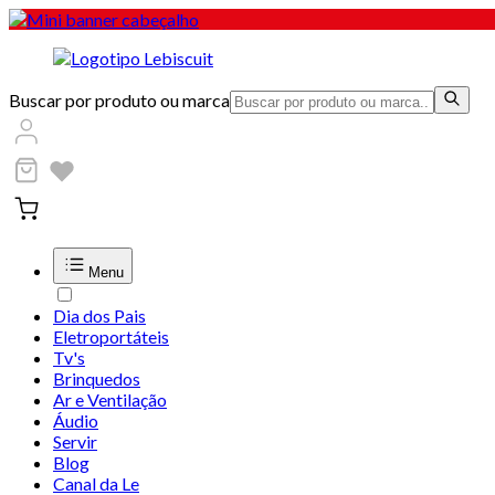
Buscar por produto ou marca
Menu
Dia dos Pais
Eletroportáteis
Tv's
Brinquedos
Ar e Ventilação
Áudio
Servir
Blog
Canal da Le