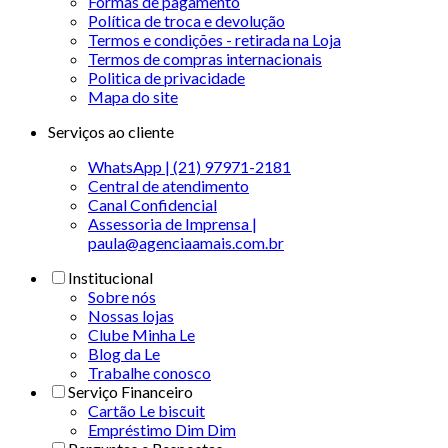
Formas de pagamento
Política de troca e devolução
Termos e condições - retirada na Loja
Termos de compras internacionais
Politica de privacidade
Mapa do site
Serviços ao cliente
WhatsApp | (21) 97971-2181
Central de atendimento
Canal Confidencial
Assessoria de Imprensa |
paula@agenciaamais.com.br
Institucional
Sobre nós
Nossas lojas
Clube Minha Le
Blog da Le
Trabalhe conosco
Serviço Financeiro
Cartão Le biscuit
Empréstimo Dim Dim