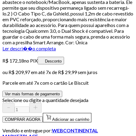
abastece o notebook/MacBook, apenas sustenta a bateria. Ele
permite que seu dispositivo permaneça ligado sem recarregá-
lo.2 ) O Cabo Tipo C, da Gshield, possui 1,2m de cabo revestido
em PVC reforçado, proporcionando mais resistência e maior
durabilidade ao acessório. Para quem possui aparelhos com a
tecnologia Qualcomm 3.0, o Dual Shock é compatível. Para
guardar o cabo de uma forma mais segura, prenda o acessório
com a presilha Smart Arrange. Cor: Única
Ler descri��o completa
R$ 172,18
no PIX
Desconto
ou
R$ 209,97
em até
7x de R$ 29,99 sem juros
Parcele em até
7
x com o cartão
Le Biscuit
Ver mais formas de pagamento
Selecione ou digite a quantidade desejada
COMPRAR AGORA
Adicionar ao carrinho
Vendido e entregue por:
WEBCONTINENTAL