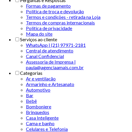
Perguntas e Respostas
Formas de pagamento
Política de troca e devolução
Termos e condições - retirada na Loja
Termos de compras internacionais
Politica de privacidade
Mapa do site
Serviços ao cliente
WhatsApp | (21) 97971-2181
Central de atendimento
Canal Confidencial
Assessoria de Imprensa |
paula@agenciaamais.com.br
Categorias
Ar e ventilação
Armarinho e Artesanato
Automotivo
Bar
Bebê
Bomboniere
Brinquedos
Casa Inteligente
Cama e banho
Celulares e Telefonia