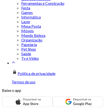
Ferramentas e Construção
Festa
Games
Informática
Lazer
Mesa Posta
Móveis
Mundo Beleza
Organização
Papelaria
Pet Shop
Saúde
Tv e Vídeo
Política de privacidade
Termos de uso
Baixe o app