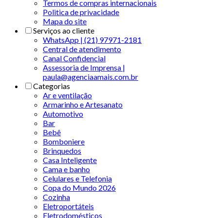
Termos de compras internacionais
Politica de privacidade
Mapa do site
Serviços ao cliente
WhatsApp | (21) 97971-2181
Central de atendimento
Canal Confidencial
Assessoria de Imprensa |
paula@agenciaamais.com.br
Categorias
Ar e ventilação
Armarinho e Artesanato
Automotivo
Bar
Bebê
Bomboniere
Brinquedos
Casa Inteligente
Cama e banho
Celulares e Telefonia
Copa do Mundo 2026
Cozinha
Eletroportáteis
Eletrodomésticos