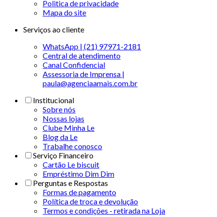
Politica de privacidade
Mapa do site
Serviços ao cliente
WhatsApp | (21) 97971-2181
Central de atendimento
Canal Confidencial
Assessoria de Imprensa |
paula@agenciaamais.com.br
Institucional
Sobre nós
Nossas lojas
Clube Minha Le
Blog da Le
Trabalhe conosco
Serviço Financeiro
Cartão Le biscuit
Empréstimo Dim Dim
Perguntas e Respostas
Formas de pagamento
Política de troca e devolução
Termos e condições - retirada na Loja