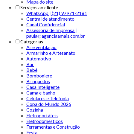
Mapa do site
Serviços ao cliente
WhatsApp | (21) 97971-2181
Central de atendimento
Canal Confidencial
Assessoria de Imprensa |
paula@agenciaamais.com.br
Categorias
Ar e ventilação
Armarinho e Artesanato
Automotivo
Bar
Bebê
Bomboniere
Brinquedos
Casa Inteligente
Cama e banho
Celulares e Telefonia
Copa do Mundo 2026
Cozinha
Eletroportáteis
Eletrodomésticos
Ferramentas e Construção
Festa