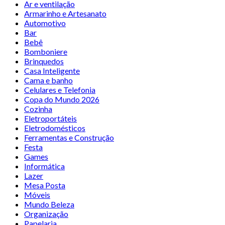
Ar e ventilação
Armarinho e Artesanato
Automotivo
Bar
Bebê
Bomboniere
Brinquedos
Casa Inteligente
Cama e banho
Celulares e Telefonia
Copa do Mundo 2026
Cozinha
Eletroportáteis
Eletrodomésticos
Ferramentas e Construção
Festa
Games
Informática
Lazer
Mesa Posta
Móveis
Mundo Beleza
Organização
Papelaria