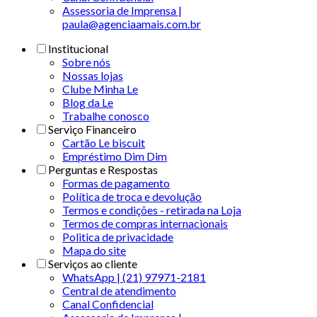
Assessoria de Imprensa |
paula@agenciaamais.com.br
Institucional
Sobre nós
Nossas lojas
Clube Minha Le
Blog da Le
Trabalhe conosco
Serviço Financeiro
Cartão Le biscuit
Empréstimo Dim Dim
Perguntas e Respostas
Formas de pagamento
Política de troca e devolução
Termos e condições - retirada na Loja
Termos de compras internacionais
Politica de privacidade
Mapa do site
Serviços ao cliente
WhatsApp | (21) 97971-2181
Central de atendimento
Canal Confidencial