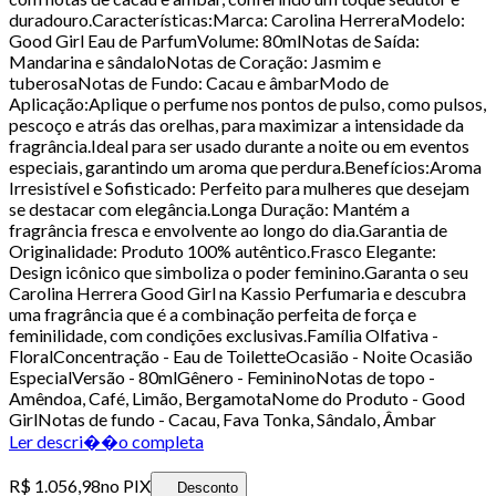
duradouro.Características:Marca: Carolina HerreraModelo:
Good Girl Eau de ParfumVolume: 80mlNotas de Saída:
Mandarina e sândaloNotas de Coração: Jasmim e
tuberosaNotas de Fundo: Cacau e âmbarModo de
Aplicação:Aplique o perfume nos pontos de pulso, como pulsos,
pescoço e atrás das orelhas, para maximizar a intensidade da
fragrância.Ideal para ser usado durante a noite ou em eventos
especiais, garantindo um aroma que perdura.Benefícios:Aroma
Irresistível e Sofisticado: Perfeito para mulheres que desejam
se destacar com elegância.Longa Duração: Mantém a
fragrância fresca e envolvente ao longo do dia.Garantia de
Originalidade: Produto 100% autêntico.Frasco Elegante:
Design icônico que simboliza o poder feminino.Garanta o seu
Carolina Herrera Good Girl na Kassio Perfumaria e descubra
uma fragrância que é a combinação perfeita de força e
feminilidade, com condições exclusivas.Família Olfativa -
FloralConcentração - Eau de ToiletteOcasião - Noite Ocasião
EspecialVersão - 80mlGênero - FemininoNotas de topo -
Amêndoa, Café, Limão, BergamotaNome do Produto - Good
GirlNotas de fundo - Cacau, Fava Tonka, Sândalo, Âmbar
Ler descri��o completa
R$ 1.056,98
no PIX
Desconto