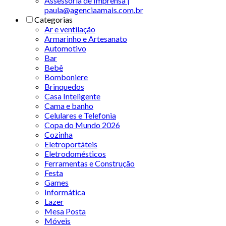
Assessoria de Imprensa |
paula@agenciaamais.com.br
Categorias
Ar e ventilação
Armarinho e Artesanato
Automotivo
Bar
Bebê
Bomboniere
Brinquedos
Casa Inteligente
Cama e banho
Celulares e Telefonia
Copa do Mundo 2026
Cozinha
Eletroportáteis
Eletrodomésticos
Ferramentas e Construção
Festa
Games
Informática
Lazer
Mesa Posta
Móveis