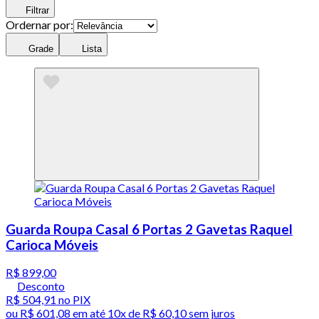
Filtrar
Ordernar por:
Grade
Lista
Guarda Roupa Casal 6 Portas 2 Gavetas Raquel
Carioca Móveis
R$ 899,00
Desconto
R$ 504,91
no PIX
ou
R$ 601,08
em até
10x de R$ 60,10 sem juros