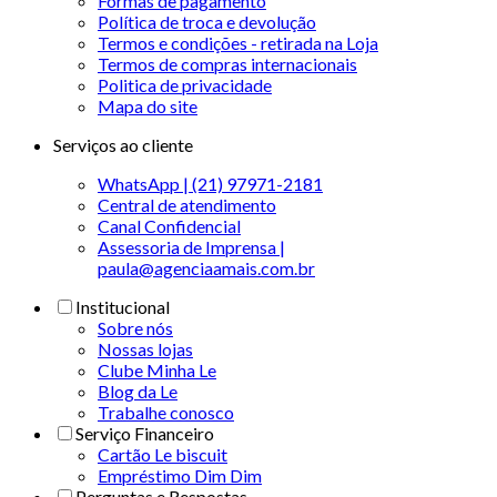
Formas de pagamento
Política de troca e devolução
Termos e condições - retirada na Loja
Termos de compras internacionais
Politica de privacidade
Mapa do site
Serviços ao cliente
WhatsApp | (21) 97971-2181
Central de atendimento
Canal Confidencial
Assessoria de Imprensa |
paula@agenciaamais.com.br
Institucional
Sobre nós
Nossas lojas
Clube Minha Le
Blog da Le
Trabalhe conosco
Serviço Financeiro
Cartão Le biscuit
Empréstimo Dim Dim
Perguntas e Respostas