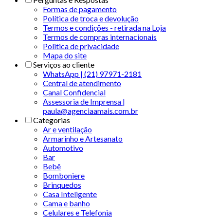
Formas de pagamento
Política de troca e devolução
Termos e condições - retirada na Loja
Termos de compras internacionais
Politica de privacidade
Mapa do site
Serviços ao cliente
WhatsApp | (21) 97971-2181
Central de atendimento
Canal Confidencial
Assessoria de Imprensa |
paula@agenciaamais.com.br
Categorias
Ar e ventilação
Armarinho e Artesanato
Automotivo
Bar
Bebê
Bomboniere
Brinquedos
Casa Inteligente
Cama e banho
Celulares e Telefonia