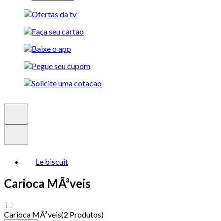
Le biscuit
Carioca MÃ³veis
Carioca MÃ³veis
(
2 Produtos
)