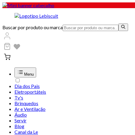
Buscar por produto ou marca
Menu
Dia dos Pais
Eletroportáteis
Tv's
Brinquedos
Ar e Ventilação
Áudio
Servir
Blog
Canal da Le