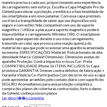
maneira precisa a cada uso, proporcionando uma experiência
de carregamento sem esforço. Escolha a Capa MagSafe Pro da
Gshield para elevar a proteção, a estética e a funcionalidade do
seu smartphone a um novo patamar. Com essa capa premium,
você terá a tranquilidade de saber que seu dispositivo está
seguro e com estilo! Não compatível com uso de suporte
magnético / Utilizar a placa para suporte magnetico poderá
impossibilitar o carregamento Wireless OBS: O smartphone
quando superaquecido durante o uso e/ou carregamento,
transmite um calor que provoca uma reação química do
material da capa que pode ocasionar uma aparência amarelada
na mesma. ESPECIFICAÇÕES Material: Policarbonato de alta
densidade Marca: Gshield Dimensões: Dimensões exatas do
aparelho Proteção: Contra impactos e riscos Cor: Preta
COMPATIBILIDADE iPhone 16 ITENS INCLUSOS 1x Capa
protetora GARANTIA 3 meses contra defeitos de fabricação +
Garantia Vitalícia Co-Participativa Com decorrer do uso a capa
pode apresentar arranhões pelo contato diário com superficies
SEGURO Aconselhamos para uma proteção completa a
compra dos planos de coberturas contra roubo, furto e danos
da Gshield, conheça nossos planos
Ler descri��o completa