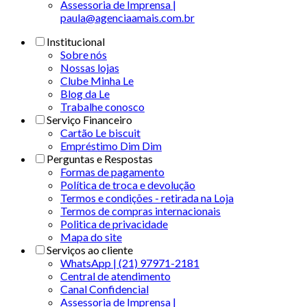
Assessoria de Imprensa |
paula@agenciaamais.com.br
Institucional
Sobre nós
Nossas lojas
Clube Minha Le
Blog da Le
Trabalhe conosco
Serviço Financeiro
Cartão Le biscuit
Empréstimo Dim Dim
Perguntas e Respostas
Formas de pagamento
Política de troca e devolução
Termos e condições - retirada na Loja
Termos de compras internacionais
Politica de privacidade
Mapa do site
Serviços ao cliente
WhatsApp | (21) 97971-2181
Central de atendimento
Canal Confidencial
Assessoria de Imprensa |