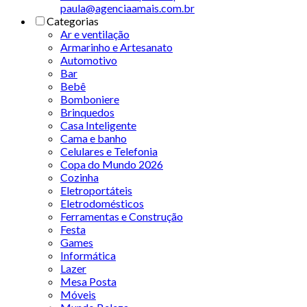
paula@agenciaamais.com.br
Categorias
Ar e ventilação
Armarinho e Artesanato
Automotivo
Bar
Bebê
Bomboniere
Brinquedos
Casa Inteligente
Cama e banho
Celulares e Telefonia
Copa do Mundo 2026
Cozinha
Eletroportáteis
Eletrodomésticos
Ferramentas e Construção
Festa
Games
Informática
Lazer
Mesa Posta
Móveis