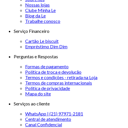
Nossas lojas
Clube Minha Le
Blog da Le
Trabalhe conosco
Serviço Financeiro
Cartão Le biscuit
Empréstimo Dim Dim
Perguntas e Respostas
Formas de pagamento
Política de troca e devolução
Termos e condições - retirada na Loja
Termos de compras internacionais
Politica de privacidade
Mapa do site
Serviços ao cliente
WhatsApp | (21) 97971-2181
Central de atendimento
Canal Confidencial