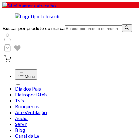
Buscar por produto ou marca
Menu
Dia dos Pais
Eletroportáteis
Tv's
Brinquedos
Ar e Ventilação
Áudio
Servir
Blog
Canal da Le