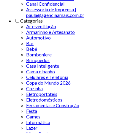
Canal Confidencial
Assessoria de Imprensa |
paula@agenciaamais.com.br
Categorias
Ar e ventilação
Armarinho e Artesanato
Automotivo
Bar
Bebê
Bomboniere
Brinquedos
Casa Inteligente
Cama e banho
Celulares e Telefonia
Copa do Mundo 2026
Cozinha
Eletroportáteis
Eletrodomésticos
Ferramentas e Construção
Festa
Games
Informática
Lazer