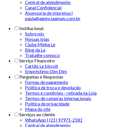
Central de atendimento
Canal Confidencial
Assessoria de Imprensa |
paula@agenciaamais.com.br
Institucional
Sobre nós
Nossas lojas
Clube Minha Le
Blog da Le
Trabalhe conosco
Serviço Financeiro
Cartão Le biscuit
Empréstimo Dim Dim
Perguntas e Respostas
Formas de pagamento
Política de troca e devolução
Termos e condições - retirada na Loja
Termos de compras internacionais
Politica de privacidade
Mapa do site
Serviços ao cliente
WhatsApp | (21) 97971-2181
Central de atendimento