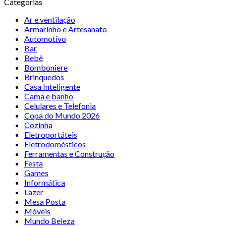
Categorias
Ar e ventilação
Armarinho e Artesanato
Automotivo
Bar
Bebê
Bomboniere
Brinquedos
Casa Inteligente
Cama e banho
Celulares e Telefonia
Copa do Mundo 2026
Cozinha
Eletroportáteis
Eletrodomésticos
Ferramentas e Construção
Festa
Games
Informática
Lazer
Mesa Posta
Móveis
Mundo Beleza