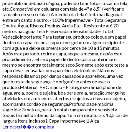
pode utilizar debaixo d'agua, podendo tirar fotos, tocar na tela,
etc.Compatível em celulares com tela de 4" a 6,5" (verificar o
tamanho do seu celular) A medida da tela é feita na diagonal
entre um canto a outro. - 100% Impermeável- Total Segurança
Contra Água, Riscos, Poeiras, Areia Etc.- Resistente até 20
metros na água.- Tela Preservada a Sensibilidade- Total
VedaçãoInportante:Para testar seu produto coloque um papel
dentro da capa, feche a capa e mergulhe em algum recipiente
com agua e a deixe submersa por cerca de 10 a 15 minutos.
Após este período, retire a capa, seque a mesma, e após este
procedimento , retire o papel de dentro para conferir se o
mesmo se encontra totalmente seco.Somente após este teste a
capa deve ser usada com aparelhos eletrônicos.Não nos
responsabilizamos por danos causados a aparelhos, uma vez
que o teste de segurança é obrigatório antes de usar o
produto.Material: PVC macio - Protege seu Smartphone de
água, areia, poeira e sujeira. boa para praia, natação, mergulho,
atividades em ambientes abertos e sujeitos a chuva ou sujeira,
acompanha cordão de segurança.Profundidade máxima
sugerida: 3 metros, parte frontal transparente e sensível a
toque.Tamanho interno da capa: 16,5 cm de altura x 10,5 cm de
largura Itens Inclusos1 Capa Impermeável1 Alça
Ler descri��o completa