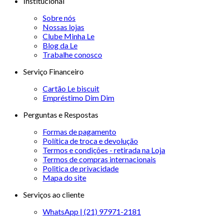
Institucional
Sobre nós
Nossas lojas
Clube Minha Le
Blog da Le
Trabalhe conosco
Serviço Financeiro
Cartão Le biscuit
Empréstimo Dim Dim
Perguntas e Respostas
Formas de pagamento
Política de troca e devolução
Termos e condições - retirada na Loja
Termos de compras internacionais
Politica de privacidade
Mapa do site
Serviços ao cliente
WhatsApp | (21) 97971-2181