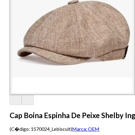
Cap Boina Espinha De Peixe Shelby Ing
(C�digo:
1570024_Lebiscuit
)
Marca:
OEM