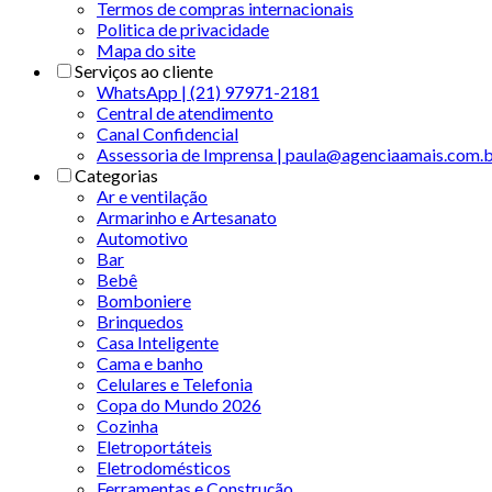
Termos de compras internacionais
Politica de privacidade
Mapa do site
Serviços ao cliente
WhatsApp | (21) 97971-2181
Central de atendimento
Canal Confidencial
Assessoria de Imprensa | paula@agenciaamais.com.
Categorias
Ar e ventilação
Armarinho e Artesanato
Automotivo
Bar
Bebê
Bomboniere
Brinquedos
Casa Inteligente
Cama e banho
Celulares e Telefonia
Copa do Mundo 2026
Cozinha
Eletroportáteis
Eletrodomésticos
Ferramentas e Construção