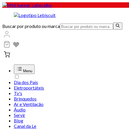
Buscar por produto ou marca
Menu
Dia dos Pais
Eletroportáteis
Tv's
Brinquedos
Ar e Ventilação
Áudio
Servir
Blog
Canal da Le