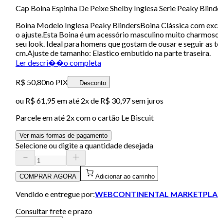
Cap Boina Espinha De Peixe Shelby Inglesa Serie Peaky Blind
Boina Modelo Inglesa Peaky BlindersBoina Clássica com exce
o ajuste.Esta Boina é um acessório masculino muito charmoso
seu look. Ideal para homens que gostam de ousar e seguir as
cm.Ajuste de tamanho: Elastico embutido na parte traseira.
Ler descri��o completa
R$ 50,80
no PIX
Desconto
ou
R$ 61,95
em até
2x de R$ 30,97 sem juros
Parcele em até
2
x com o cartão
Le Biscuit
Ver mais formas de pagamento
Selecione ou digite a quantidade desejada
COMPRAR AGORA
Adicionar ao carrinho
Vendido e entregue por:
WEBCONTINENTAL MARKETPLA
Consultar frete e prazo