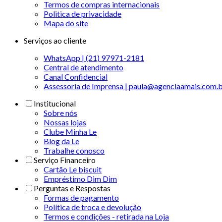
Termos de compras internacionais
Politica de privacidade
Mapa do site
Serviços ao cliente
WhatsApp | (21) 97971-2181
Central de atendimento
Canal Confidencial
Assessoria de Imprensa | paula@agenciaamais.com.
Institucional
Sobre nós
Nossas lojas
Clube Minha Le
Blog da Le
Trabalhe conosco
Serviço Financeiro
Cartão Le biscuit
Empréstimo Dim Dim
Perguntas e Respostas
Formas de pagamento
Política de troca e devolução
Termos e condições - retirada na Loja