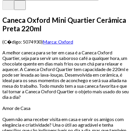
Caneca Oxford Mini Quartier Cerâmica
Preta 220ml
(C�digo:
5074930
)
Marca:
Oxford
A melhor caneca para se ter em casa é a Caneca Oxford
Quartier, seja para servir um saboroso café a qualquer hora, um
chocolate quente em dias mais frios ou um chá para relaxar e
aquecer. A Caneca Oxford Quartier tem capacidade de 220ml e
pode ser levada ao lava-louças. Desenvolvida em cerâmica, é
ideal para os seus momentos de aconchego e será sua aliada na
mesa do trabalho. Todo mundo tem a sua caneca favorita e que
tal tornar a Caneca Oxford Quartier o objeto mais usado do seu
dia a dia?
Amor de Casa
Quem não ama receber visita em casa e servir os amigos com
elegância e criatividade? Una o útil ao agradável e tenha
utensílios que são indispensáveis no dia a dia, mas que também