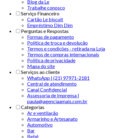
Blog da Le
Trabalhe conosco
Serviço Financeiro
Cartão Le biscuit
Empréstimo Dim Dim
Perguntas e Respostas
Formas de pagamento
Política de troca e devolução
Termos e condições - retirada na Loja
Termos de compras internacionais
Politica de privacidade
Mapa do site
Serviços ao cliente
WhatsApp | (21) 97971-2181
Central de atendimento
Canal Confidencial
Assessoria de Imprensa |
paula@agenciaamais.com.br
Categorias
Ar e ventilação
Armarinho e Artesanato
Automotivo
Bar
Bebê