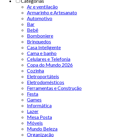
Categorias
Ar e ventilação
Armarinho e Artesanato
Automotivo
Bar
Bebê
Bomboniere
Brinquedos
Casa Inteligente
Cama e banho
Celulares e Telefonia
Copa do Mundo 2026
Cozinha
Eletroportáteis
Eletrodomésticos
Ferramentas e Construção
Festa
Games
Informática
Lazer
Mesa Posta
Móveis
Mundo Beleza
Organização