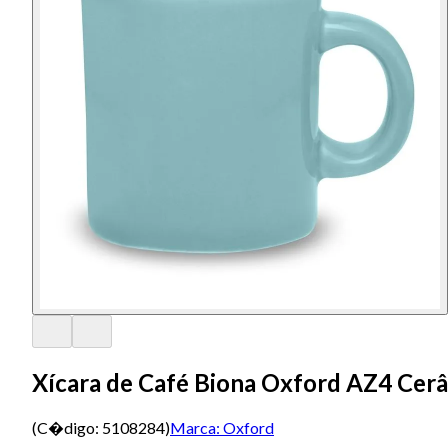
Xícara de Café Biona Oxford AZ4 Cer
(C�digo:
5108284
)
Marca:
Oxford