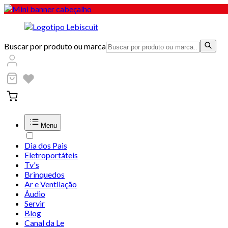
Buscar por produto ou marca
Menu
Dia dos Pais
Eletroportáteis
Tv's
Brinquedos
Ar e Ventilação
Áudio
Servir
Blog
Canal da Le