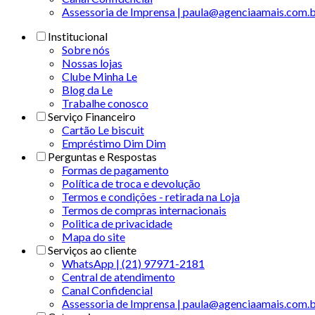
Assessoria de Imprensa | paula@agenciaamais.com.
Institucional
Sobre nós
Nossas lojas
Clube Minha Le
Blog da Le
Trabalhe conosco
Serviço Financeiro
Cartão Le biscuit
Empréstimo Dim Dim
Perguntas e Respostas
Formas de pagamento
Política de troca e devolução
Termos e condições - retirada na Loja
Termos de compras internacionais
Politica de privacidade
Mapa do site
Serviços ao cliente
WhatsApp | (21) 97971-2181
Central de atendimento
Canal Confidencial
Assessoria de Imprensa | paula@agenciaamais.com.