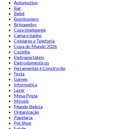
Automotivo
Bar
Bebê
Bomboniere
Brinquedos
Casa Inteligente
Cama e banho
Celulares e Telefonia
Copa do Mundo 2026
Cozinha
Eletroportáteis
Eletrodomésticos
Ferramentas e Construção
Festa
Games
Informática
Lazer
Mesa Posta
Móveis
Mundo Beleza
Organização
Papelaria
Pet Shop
Saúde