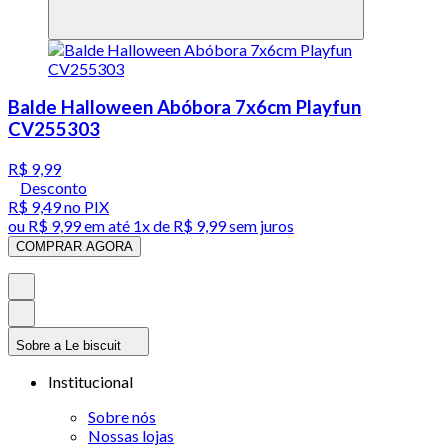
Balde Halloween Abóbora 7x6cm Playfun
CV255303
R$ 9,99
Desconto
R$ 9,49
no PIX
ou
R$ 9,99
em até 1x de
R$ 9,99
sem juros
COMPRAR AGORA
Sobre a Le biscuit
Institucional
Sobre nós
Nossas lojas