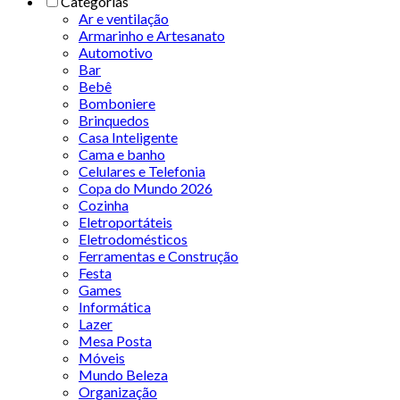
Categorias
Ar e ventilação
Armarinho e Artesanato
Automotivo
Bar
Bebê
Bomboniere
Brinquedos
Casa Inteligente
Cama e banho
Celulares e Telefonia
Copa do Mundo 2026
Cozinha
Eletroportáteis
Eletrodomésticos
Ferramentas e Construção
Festa
Games
Informática
Lazer
Mesa Posta
Móveis
Mundo Beleza
Organização