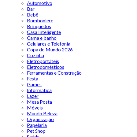
Automotivo
Bar
Bebê
Bomboniere
Brinquedos
Casa Inteligente
Cama e banho
Celulares e Telefonia
Copa do Mundo 2026
Cozinha
Eletroportáteis
Eletrodomésticos
Ferramentas e Construção
Festa
Games
Informática
Lazer
Mesa Posta
Móveis
Mundo Beleza
Organização
Papelaria
Pet Shop
Saúde