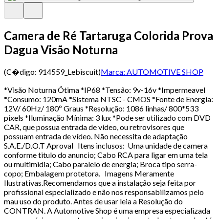
Camera de Ré Tartaruga Colorida Prova
Dagua Visão Noturna
(C�digo:
914559_Lebiscuit
)
Marca:
AUTOMOTIVE SHOP
*Visão Noturna Ótima *IP68 *Tensão: 9v-16v *Impermeavel
*Consumo: 120mA *Sistema NTSC - CMOS *Fonte de Energia:
12V/ 60Hz/ 180º Graus *Resolução: 1086 linhas/ 800*533
pixels *Iluminação Mínima: 3 lux *Pode ser utilizado com DVD
CAR, que possua entrada de vídeo, ou retrovisores que
possuam entrada de vídeo. Não necessita de adaptação
S.A.E./D.O.T Aproval Itens inclusos: Uma unidade de camera
conforme titulo do anuncio; Cabo RCA para ligar em uma tela
ou multimidia; Cabo paralelo de energia; Broca tipo serra-
copo; Embalagem protetora. Imagens Meramente
Ilustrativas.Recomendamos que a instalação seja feita por
profissional especializado e não nos responsabilizamos pelo
mau uso do produto. Antes de usar leia a Resolução do
CONTRAN. A Automotive Shop é uma empresa especializada