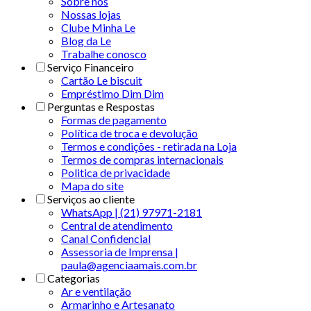
Sobre nós
Nossas lojas
Clube Minha Le
Blog da Le
Trabalhe conosco
Serviço Financeiro
Cartão Le biscuit
Empréstimo Dim Dim
Perguntas e Respostas
Formas de pagamento
Política de troca e devolução
Termos e condições - retirada na Loja
Termos de compras internacionais
Politica de privacidade
Mapa do site
Serviços ao cliente
WhatsApp | (21) 97971-2181
Central de atendimento
Canal Confidencial
Assessoria de Imprensa |
paula@agenciaamais.com.br
Categorias
Ar e ventilação
Armarinho e Artesanato