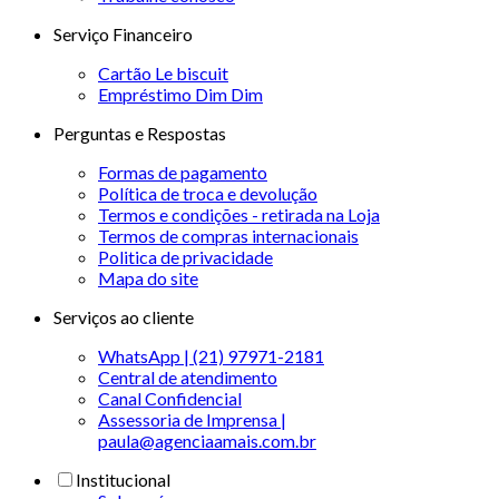
Serviço Financeiro
Cartão Le biscuit
Empréstimo Dim Dim
Perguntas e Respostas
Formas de pagamento
Política de troca e devolução
Termos e condições - retirada na Loja
Termos de compras internacionais
Politica de privacidade
Mapa do site
Serviços ao cliente
WhatsApp | (21) 97971-2181
Central de atendimento
Canal Confidencial
Assessoria de Imprensa |
paula@agenciaamais.com.br
Institucional