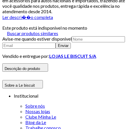
em acessórios para autos nacionais e importados, trazendo até
você qualidade nos produtos, entrega rápida e excelência no
atendimento desde 2014.
Ler descri��o completa
Este produto está indisponivel no momento
Buscar produtos similares
Avise-me quando estiver disponivel
Enviar
Vendido e entregue por:
LOJAS LE BISCUIT S/A
Descrição do produto
Sobre a Le biscuit
Institucional
Sobre nós
Nossas lojas
Clube Minha Le
Blog da Le
Trabalhe conosco