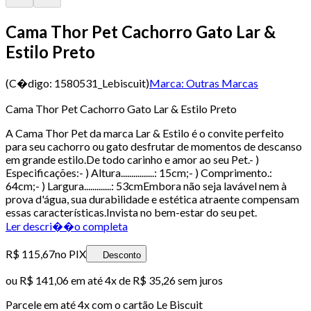
Cama Thor Pet Cachorro Gato Lar &
Estilo Preto
(C�digo:
1580531_Lebiscuit
)
Marca:
Outras Marcas
Cama Thor Pet Cachorro Gato Lar & Estilo Preto
A Cama Thor Pet da marca Lar & Estilo é o convite perfeito
para seu cachorro ou gato desfrutar de momentos de descanso
em grande estilo.De todo carinho e amor ao seu Pet.- )
Especificações:- ) Altura................: 15cm;- ) Comprimento.:
64cm;- ) Largura.............: 53cmEmbora não seja lavável nem à
prova d'água, sua durabilidade e estética atraente compensam
essas características.Invista no bem-estar do seu pet.
Ler descri��o completa
R$ 115,67
no PIX
Desconto
ou
R$ 141,06
em até
4x de R$ 35,26 sem juros
Parcele em até
4
x com o cartão
Le Biscuit