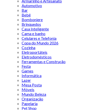
Armarinho e Artesanato
Automotivo
Bar
Bebê
Bomboniere
Brinquedos
Casa Inteligente
Cama e banho
Celulares e Telefonia
Copa do Mundo 2026
Cozinha
Eletroportáteis
Eletrodomésticos
Ferramentas e Construção
Festa
Games
Informática
Lazer
Mesa Posta
Móveis
Mundo Beleza
Organização
Papelaria
Pet Shop