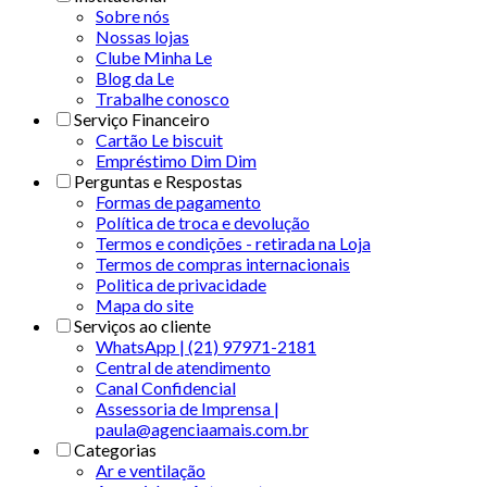
Sobre nós
Nossas lojas
Clube Minha Le
Blog da Le
Trabalhe conosco
Serviço Financeiro
Cartão Le biscuit
Empréstimo Dim Dim
Perguntas e Respostas
Formas de pagamento
Política de troca e devolução
Termos e condições - retirada na Loja
Termos de compras internacionais
Politica de privacidade
Mapa do site
Serviços ao cliente
WhatsApp | (21) 97971-2181
Central de atendimento
Canal Confidencial
Assessoria de Imprensa |
paula@agenciaamais.com.br
Categorias
Ar e ventilação