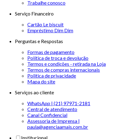
Trabalhe conosco
Serviço Financeiro
Cartão Le biscuit
Empréstimo Dim Dim
Perguntas e Respostas
Formas de pagamento
Política de troca e devolução
Termos e condições - retirada na Loja
Termos de compras internacionais
Politica de privacidade
Mapa do site
Serviços ao cliente
WhatsApp | (21) 97971-2181
Central de atendimento
Canal Confidencial
Assessoria de Imprensa |
paula@agenciaamais.com.br
Institucional