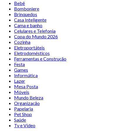
Bebê
Bomboniere
Brinquedos
Casa Inteligente
Cama e banho
Celulares e Telefonia
Copa do Mundo 2026
Cozinha
Eletroportáteis
Eletrodomésticos
Ferramentas e Construção
Festa
Games
Informática
Lazer
Mesa Posta
Móveis
Mundo Beleza
Organização
Papelaria
Pet Shop
Saúde
Tv e Vídeo