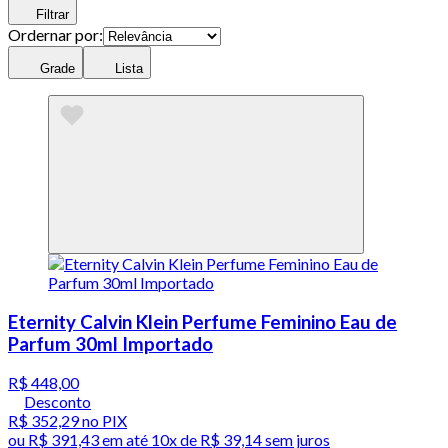
Filtrar
Ordernar por:
Grade
Lista
Eternity Calvin Klein Perfume Feminino Eau de
Parfum 30ml Importado
R$ 448,00
Desconto
R$ 352,29
no PIX
ou
R$ 391,43
em até
10x de R$ 39,14 sem juros