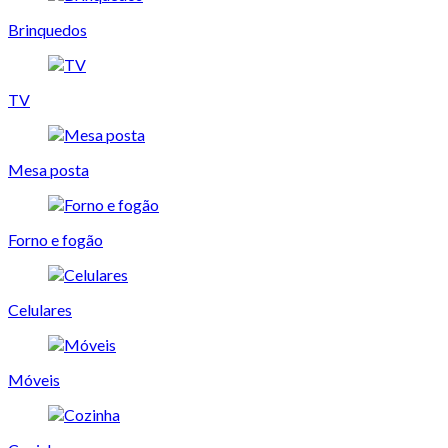
Brinquedos
TV
Mesa posta
Forno e fogão
Celulares
Móveis