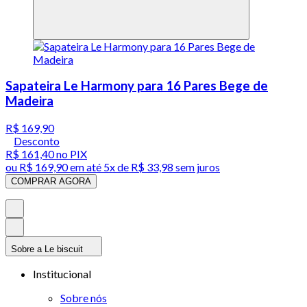
Sapateira Le Harmony para 16 Pares Bege de
Madeira
R$ 169,90
Desconto
R$ 161,40
no PIX
ou
R$ 169,90
em até
5x de R$ 33,98 sem juros
COMPRAR AGORA
Sobre a Le biscuit
Institucional
Sobre nós