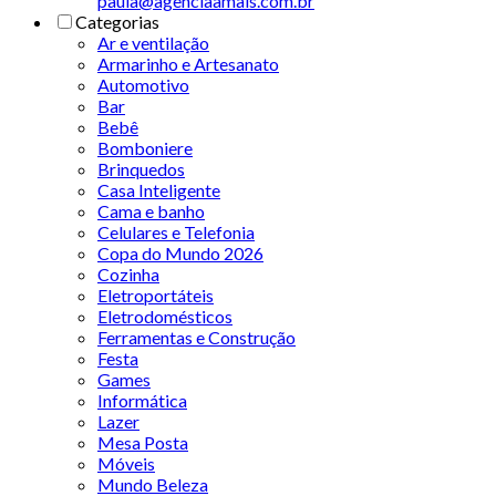
paula@agenciaamais.com.br
Categorias
Ar e ventilação
Armarinho e Artesanato
Automotivo
Bar
Bebê
Bomboniere
Brinquedos
Casa Inteligente
Cama e banho
Celulares e Telefonia
Copa do Mundo 2026
Cozinha
Eletroportáteis
Eletrodomésticos
Ferramentas e Construção
Festa
Games
Informática
Lazer
Mesa Posta
Móveis
Mundo Beleza