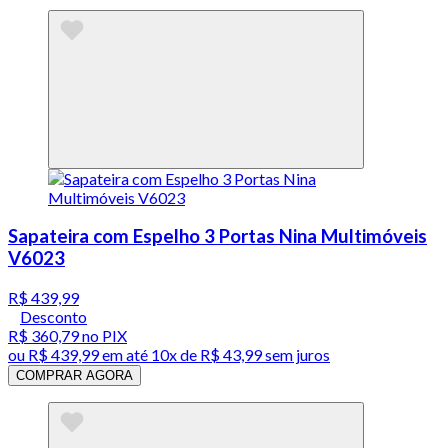
Sapateira com Espelho 3 Portas Nina Multimóveis
V6023
R$ 439,99
Desconto
R$ 360,79
no PIX
ou
R$ 439,99
em até
10x de R$ 43,99 sem juros
COMPRAR AGORA