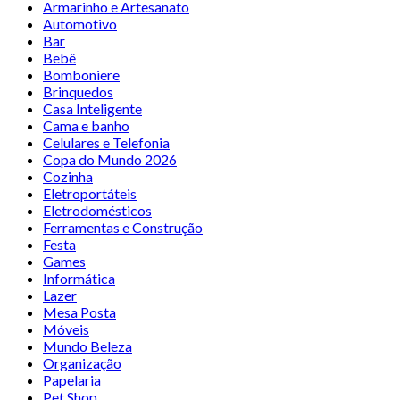
Armarinho e Artesanato
Automotivo
Bar
Bebê
Bomboniere
Brinquedos
Casa Inteligente
Cama e banho
Celulares e Telefonia
Copa do Mundo 2026
Cozinha
Eletroportáteis
Eletrodomésticos
Ferramentas e Construção
Festa
Games
Informática
Lazer
Mesa Posta
Móveis
Mundo Beleza
Organização
Papelaria
Pet Shop