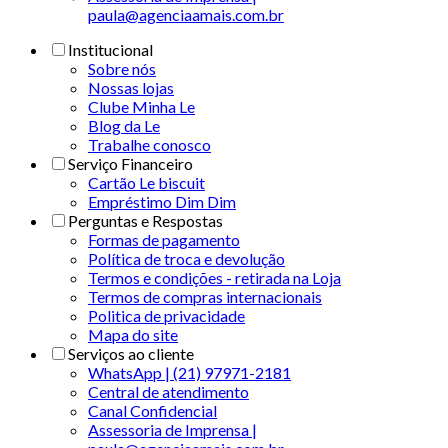
paula@agenciaamais.com.br
Institucional
Sobre nós
Nossas lojas
Clube Minha Le
Blog da Le
Trabalhe conosco
Serviço Financeiro
Cartão Le biscuit
Empréstimo Dim Dim
Perguntas e Respostas
Formas de pagamento
Política de troca e devolução
Termos e condições - retirada na Loja
Termos de compras internacionais
Politica de privacidade
Mapa do site
Serviços ao cliente
WhatsApp | (21) 97971-2181
Central de atendimento
Canal Confidencial
Assessoria de Imprensa |